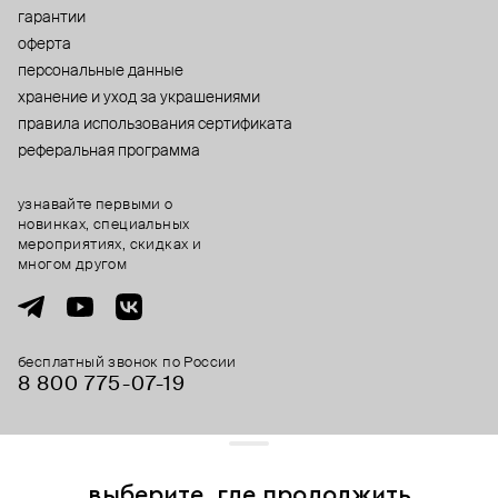
гарантии
оферта
персональные данные
хранение и уход за украшениями
правила использования сертификата
реферальная программа
узнавайте первыми о
новинках, специальных
мероприятиях, скидках и
многом другом
бесплатный звонок по России
8 800 775⁠-07⁠-19
© 2013-2026 ООО «Пойзон Дроп».
все права защищены.
выберите, где продолжить