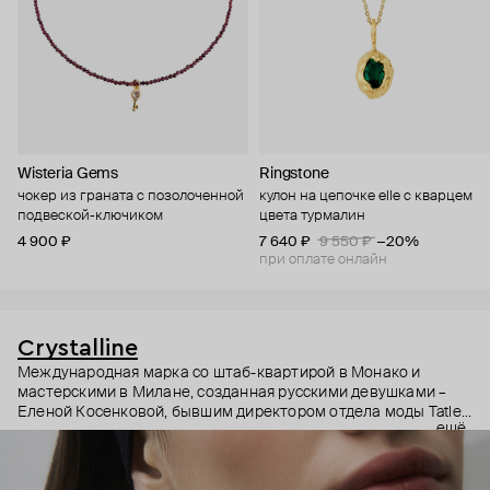
Wisteria Gems
Ringstone
чокер из граната с позолоченной
кулон на цепочке elle c кварцем
подвеской-ключиком
цвета турмалин
4 900 ₽
7 640 ₽
9 550 ₽
−20%
при оплате онлайн
Crystalline
Международная марка со штаб-квартирой в Монако и
мастерскими в Милане, созданная русскими девушками –
Еленой Косенковой, бывшим директором отдела моды Tatler,
ещё
и Кирой Похитон, экс-издателем Vogue Russia. Украшения
бренда – это дизайн, вдохновленный современным
искусством и архитектурой, необычные и интересные