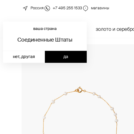
Россия
+7 495 255 1533
магазины
ваша страна
новинки
каталог
золото и серебр
Соединенные Штаты
нет, другая
да