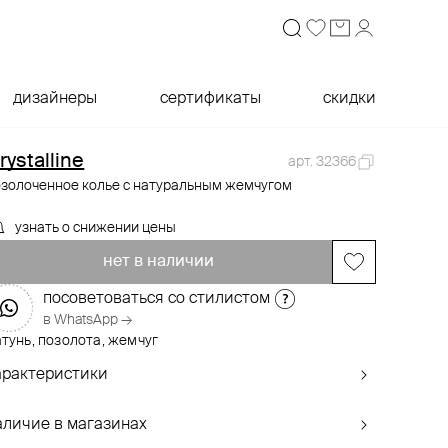
дизайнеры
сертификаты
скидки
rystalline
арт. 32366
озолоченное колье с натуральным жемчугом
узнать о снижении цены
нет в наличии
посоветоваться со стилистом
в WhatsApp →
тунь, позолота, жемчуг
арактеристики
аличие в магазинах