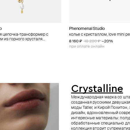
io
io
Phenomenal Studio
Kotlo Studio
Tannum
Brosway
я цепочка-трансформер с
е колье из бежевого жемчуга
ное колье с имитацией
ное колье из серебра с
колье с кристаллом, love mini pea
золотистое колье из зеленого 
колье из золотистых и коричне
позолоченное колье из стали с
и из горного хрусталя
 шипами "панки живы!"
bianca
жемчуга майорка с сердцем "р
жемчужными бусинами perfect
8 160 ₽
9 240 ₽
10 200 ₽
13 200 ₽
−20%
−30%
ные сферы"
сердце"
0 500 ₽
−10%
12 800 ₽
10 500 ₽
при оплате онлайн
при оплате онлайн
е онлайн
Crystalline
Международная марка со шта
созданная русскими девушка
моды Tatler, и Кирой Похитон
дизайн, вдохновленный совр
интересные материалы: полу
обработанные специально дл
коллекция вторит супремати