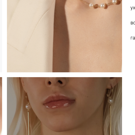
у
в
г