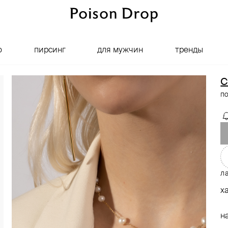
о
пирсинг
для мужчин
тренды
C
п
ла
х
н