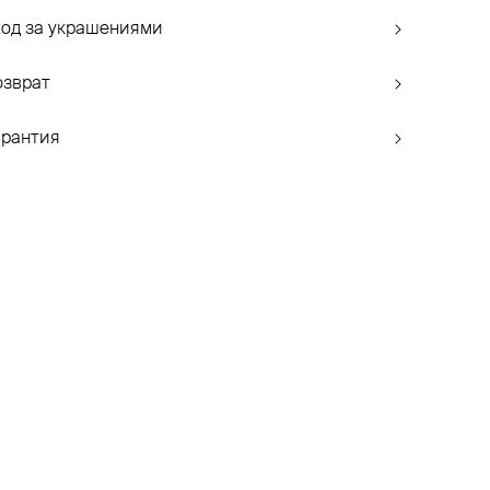
ход за украшениями
озврат
арантия