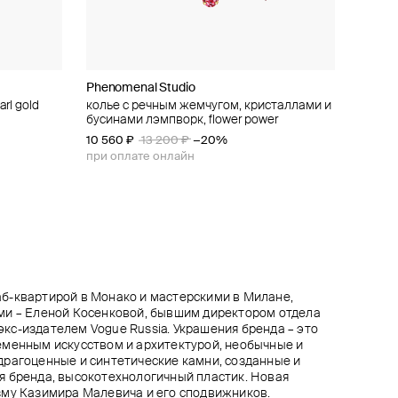
Phenomenal Studio
Kotlo Studio
Tannum
Brosway
rl gold
матового
вых бусин
колье с речным жемчугом, кристаллами и
золотистое колье из бежевого матового
колье из разных бусин
колье из стали с фианитами desideri
оскошное
бусинами лэмпворк, flower power
жемчуга майорка с сердцем "роскошное
10 400 ₽
13 400 ₽
13 000 ₽
−20%
сердце"
10 560 ₽
12 800 ₽
13 200 ₽
−20%
при оплате онлайн
при оплате онлайн
б-квартирой в Монако и мастерскими в Милане,
ми – Еленой Косенковой, бывшим директором отдела
, экс-издателем Vogue Russia. Украшения бренда – это
еменным искусством и архитектурой, необычные и
драгоценные и синтетические камни, созданные и
я бренда, высокотехнологичный пластик. Новая
зму Казимира Малевича и его сподвижников.