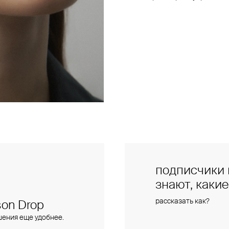
подписчики 
знают, каки
рассказать как?
on Drop
шения еще удобнее.