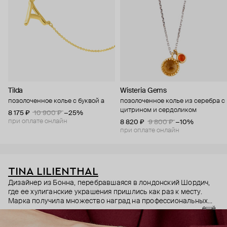
Tilda
Wisteria Gems
позолоченное колье с буквой a
позолоченное колье из серебра с
цитрином и сердоликом
8 175 ₽
10 900 ₽
−25%
при оплате онлайн
8 820 ₽
9 800 ₽
−10%
при оплате онлайн
TINA LILIENTHAL
Дизайнер из Бонна, перебравшаяся в лондонский Шордич,
где ее хулиганские украшения пришлись как раз к месту.
Марка получила множество наград на профессиональных
ещё
выставках, из последних – 'Trendsetter' Professional Jeweller
Hot 100 в 2014 году; первыми Тину «распробовали», конечно,