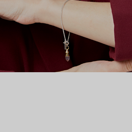
самые эксцентричные девушки мира моды – от Алексы Чанг
до Келли Осборн – ну а мы решили, что Тинины украшения
просто необходимы и на наших просторах.