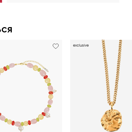
ься
exclusive
exclusive