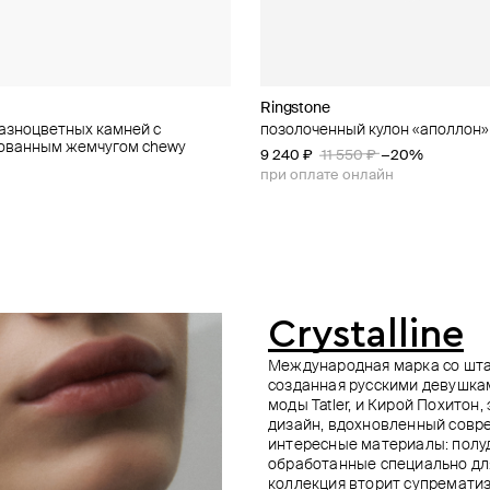
s Workshop
afina concept
Ringstone
Ringstone
AfterHours Workshop
Aloud
разноцветных камней с
серт» из керамики и
двеской magic fungi «cupidcap»
 blue
позолоченный кулон «аполлон»
позолоченный кулон «скорпион
колье с подвеской magic fungi «
колье из берилла
рованным жемчугом chewy
ых камней
9 240 ₽
10 208 ₽
9 000 ₽
8 900 ₽
11 550 ₽
12 760 ₽
−20%
−20%
0 500 ₽
−20%
при оплате онлайн
при оплате онлайн
е онлайн
Crystalline
Международная марка со шта
созданная русскими девушка
моды Tatler, и Кирой Похитон
дизайн, вдохновленный совр
интересные материалы: полу
обработанные специально дл
коллекция вторит супремати