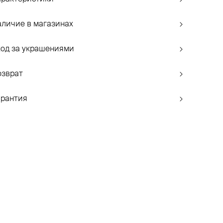
аличие в магазинах
ход за украшениями
озврат
арантия