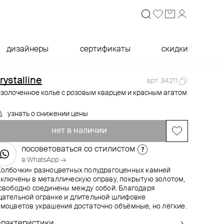
дизайнеры
сертификаты
скидки
rystalline
арт. 34211
озолоченное колье с розовым кварцем и красным агатом
узнать о снижении цены
нет в наличии
посоветоваться со стилистом
в WhatsApp →
Колбочки» разноцветных полудрагоценных камней
аключены в металлическую оправу, покрытую золотом,
 свободно соединены между собой. Благодаря
щательной огранке и длительной шлифовке
амоцветов украшения достаточно объёмные, но лёгкие.
арактеристики