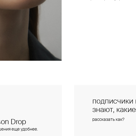
подписчики 
знают, каки
рассказать как?
on Drop
шения еще удобнее.