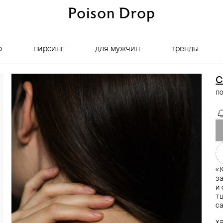
о
пирсинг
для мужчин
тренды
C
п
«
з
и
т
с
х