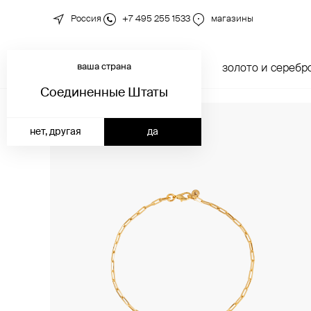
Россия
+7 495 255 1533
магазины
ваша страна
новинки
каталог
золото и серебр
Соединенные Штаты
нет, другая
да