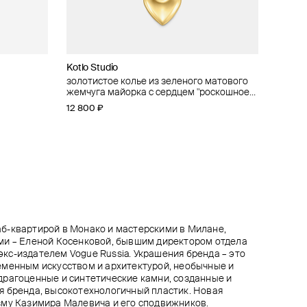
Kotlo Studio
AfterHours Workshop
INDULGENCE safina concept
Nastya Maximova
»
amanis»
золотистое колье из зеленого матового
колье с подвеской magic fungi «pyro»
позолоченная цепь с крестом с ониксом
позолоченное колье из серебра ракушкой
жемчуга майорка с сердцем "роскошное
9 000 ₽
13 800 ₽
9 775 ₽
11 500 ₽
−15%
сердце"
12 800 ₽
при оплате онлайн
б-квартирой в Монако и мастерскими в Милане,
ми – Еленой Косенковой, бывшим директором отдела
, экс-издателем Vogue Russia. Украшения бренда – это
еменным искусством и архитектурой, необычные и
драгоценные и синтетические камни, созданные и
я бренда, высокотехнологичный пластик. Новая
зму Казимира Малевича и его сподвижников.