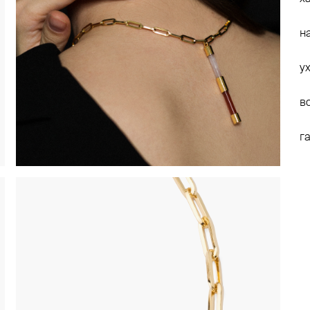
н
у
в
г