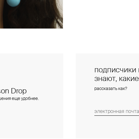
подписчики 
знают, каки
рассказать как?
on Drop
шения еще удобнее.