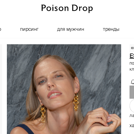
о
пирсинг
для мужчин
тренды
e
E
по
к
ла
х