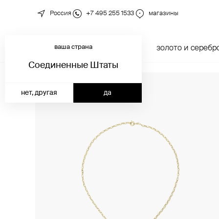
Россия
+7 495 255 1533
магазины
ваша страна
новинки
каталог
золото и серебр
Соединенные Штаты
нет, другая
да