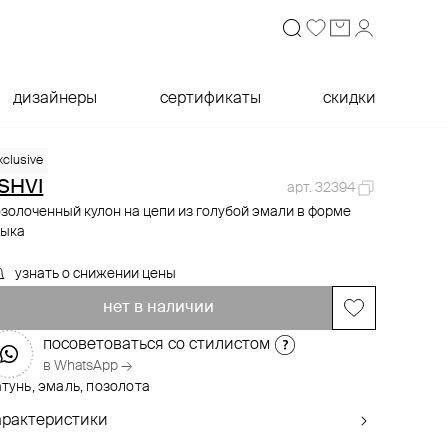
дизайнеры
сертификаты
скидки
xclusive
SHVI
арт. 32394
золоченный кулон на цепи из голубой эмали в форме
лыка
узнать о снижении цены
нет в наличии
посоветоваться со стилистом
в WhatsApp →
тунь, эмаль, позолота
арактеристики