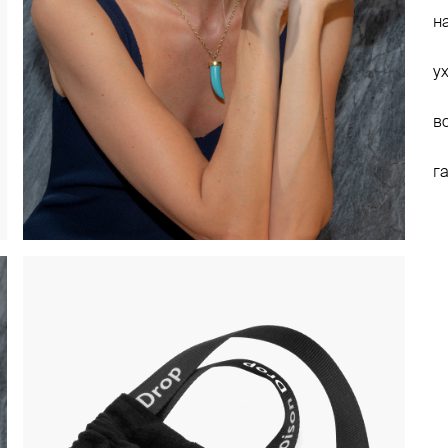
н
у
в
г