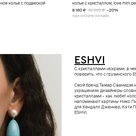
ное колье с подвеской
ный кулон «аполлон»
епочке elle c кварцем цвета
олотистая цепочка с подвеской-
колье с кристаллом, love mini pea
золотистое колье из зеленого 
позолоченное колье с подвеско
позолоченное колье из серебра
жемчуга майорка с сердцем "р
медальоном
цитрином и сердоликом
 550 ₽
−20%
8 160 ₽
10 200 ₽
−20%
сердце"
900 ₽
550 ₽
−20%
−20%
12 800 ₽
10 200 ₽
8 820 ₽
9 800 ₽
−10%
е онлайн
при оплате онлайн
е онлайн
е онлайн
при оплате онлайн
ESHVI
С кристаллами-искрами, в че
поверить, что с грузинского 
Свой бренд Тамар Сванидзе и
украшениях дизайнеры словно
кристаллами – как любят ко
напоминают картины Нико Пи
для Кендалл Дженнер, Кэти Пе
ESHVI.