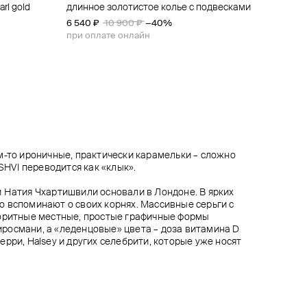
rl gold
матового
й-
 с
длинное золотистое колье с подвесками
золотистое колье из бежевого матового
колье «десерт» из керамики и
двойное колье из нефрита
оскошное
жемчуга майорка с сердцем "роскошное
натуральных камней
6 540 ₽
11 600 ₽
10 900 ₽
−40%
сердце"
12 800 ₽
8 400 ₽
10 500 ₽
−20%
при оплате онлайн
при оплате онлайн
м-то ироничные, практически карамельки – сложно
ESHVI переводится как «клык».
 Натия Чхартишвили основали в Лондоне. В ярких
 вспоминают о своих корнях. Массивные серьги с
лоритные местные, простые графичные формы
росмани, а «леденцовые» цвета – доза витамина D
рри, Halsey и других селебрити, которые уже носят