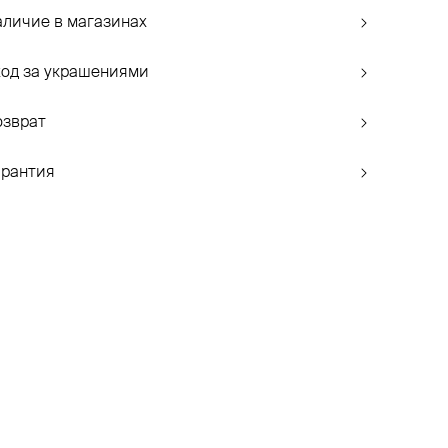
аличие в магазинах
ход за украшениями
озврат
арантия