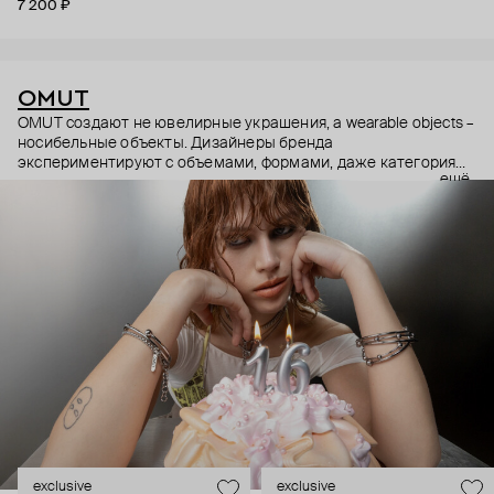
7 200 ₽
OMUT
OMUT создают не ювелирные украшения, а wearable objects –
носибельные объекты. Дизайнеры бренда
экспериментируют с объемами, формами, даже категориями
ещё
украшений (цепи – не только на шею, но и на тело). В
результате получаются лаконичные украшения, но всегда с
неожиданными деталями: колье с пирсингом, шипованные
сердца и серьги-цепи. Украшения OMUT носят стилисты,
музыкальные исполнители и лидеры мнений: Алексей
Сухарев, Андрей Toxi$, Валя Карнавал и многие другие.
Эксклюзивно для Poison Drop бренд выпустил коллекцию
HOLD YOUR HORSES (Придержи своих коней),
вдохновленную удилами для контроля лошадей: не через
силу, а через точность давления.
exclusive
exclusive