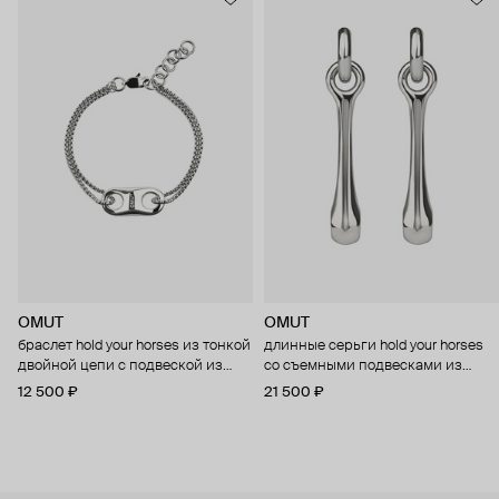
OMUT
OMUT
браслет hold your horses из тонкой
длинные серьги hold your horses
двойной цепи с подвеской из
со съемными подвесками из
бронзы с родиевым покрытием
бронзы с родиевым покрытием
12 500 ₽
21 500 ₽