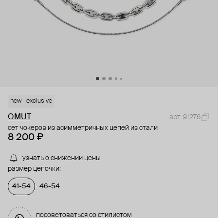
new
exclusive
OMUT
арт. 91276
сет чокеров из асимметричных цепей из стали
8 200 ₽
узнать о снижении цены
размер цепочки:
41-54
46-54
посоветоваться со стилистом