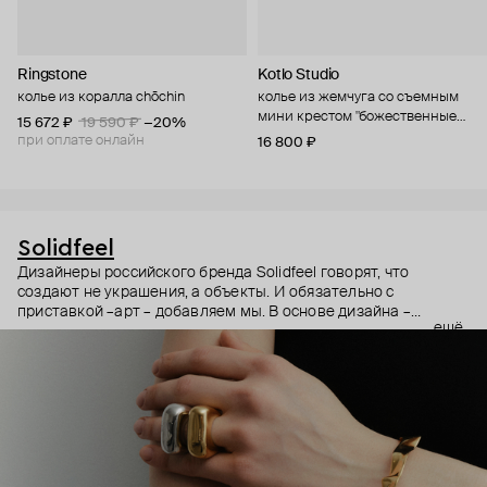
Ringstone
Kotlo Studio
колье из коралла chōchin
колье из жемчуга со съемным
мини крестом "божественные
15 672 ₽
19 590 ₽
−20%
слезы"
при оплате онлайн
16 800 ₽
Solidfeel
Дизайнеры российского бренда Solidfeel говорят, что
создают не украшения, а объекты. И обязательно с
приставкой –арт – добавляем мы. В основе дизайна –
ещё
абстрактные формы, вдохновленные работами
современных скульпторов и художников. Это украшения для
тех, кто уже нашел свой стиль, кто не спешит за трендами. И
выбирает классику настолько же вневременную и
основательную, что и те самые современные скульптуры.
Все коллекции бренда выпускаются ограниченным тиражом.