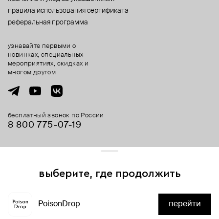
правила использования сертификата
реферальная программа
узнавайте первыми о
новинках, специальных
мероприятиях, скидках и
многом другом
бесплатный звонок по России
8 800 775⁠-07⁠-19
© 2013-2026 ООО «Пойзон Дроп».
все права защищены.
выберите, где продолжить
Для хорошей работы сайта мы используем файлы cookies
и сервисы аналитики. Продолжая его использование,
PoisonDrop
перейти
вы соглашаетесь с нашим
положением об обработке
нет в наличии