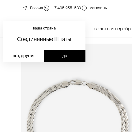
Россия
+7 495 255 1533
магазины
ваша страна
новинки
каталог
золото и серебр
Соединенные Штаты
нет, другая
да