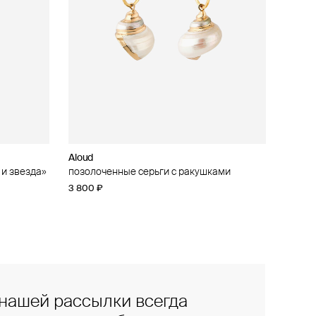
Aloud
 и звезда»
позолоченные серьги с ракушками
3 800 ₽
нашей рассылки всегда