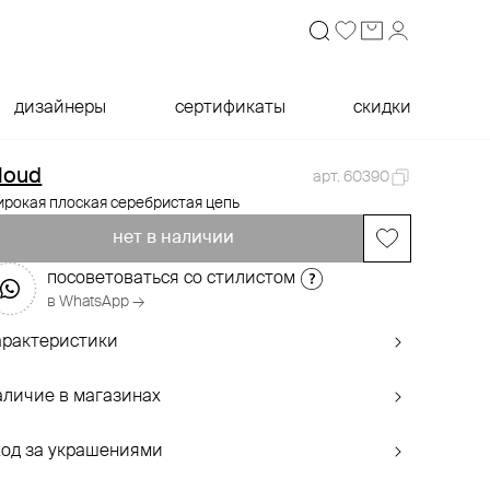
дизайнеры
сертификаты
скидки
loud
арт. 60390
рокая плоская серебристая цепь
нет в наличии
посоветоваться со стилистом
в WhatsApp →
арактеристики
аличие в магазинах
ход за украшениями