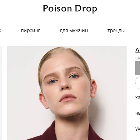
о
пирсинг
для мужчин
тренды
A
ши
х
н
у