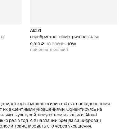
Aloud
Aloud
Aloud
Aloud
 с
ной
з плоской
серебристое геометричное колье
серебристая извилистая цепь
серебристое колье-цепь
прозрачное двойное кольцо
9 810 ₽
4 160 ₽
8 100 ₽
2 520 ₽
10 900 ₽
5 200 ₽
9 000 ₽
2 800 ₽
−20%
−10%
−10%
−10%
при оплате онлайн
при оплате онлайн
при оплате онлайн
при оплате онлайн
дели, которые можно стилизовать с повседневными
т их акцентными украшениями. Ориентируясь на
вляясь культурой, искусством и людьми, Aloud
ько раз в год. А в названии бренда зашифрован
олос и транслировать его через украшения.