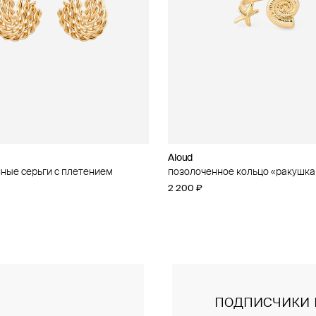
Aloud
Aloud
ные серьги с плетением
ное кольцо с кубическим
позолоченное кольцо «ракушка
золотистое колье-цепь
 «ракушка и звезда»
2 200 ₽
5 600 ₽
подписчики 