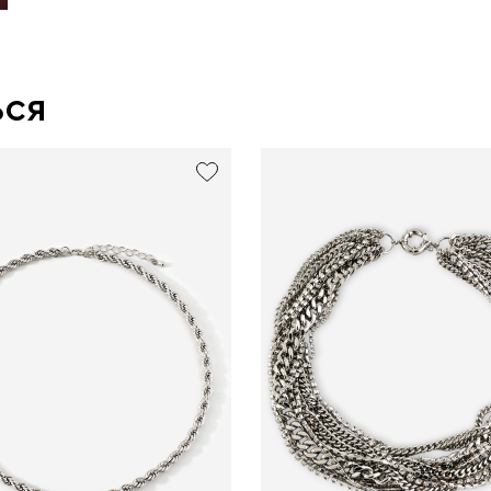
ься
new