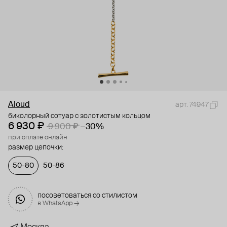
Aloud
арт. 74947
биколорный сотуар с золотистым кольцом
6 930 ₽
9 900 ₽
−30%
при оплате онлайн
размер цепочки:
50-80
50-86
посоветоваться со стилистом
в WhatsApp →