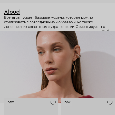
Aloud
Бренд выпускает базовые модели, которые можно
стилизовать с повседневными образами, но также
дополняет их акцентными украшениями. Ориентируясь на
ещё
долгосрочные тренды, вдохновляясь культурой, искусством и
людьми, Aloud показывает коллекции несколько раз в год. А
в названии бренда зашифрован призыв слушать внутренний
голос и транслировать его через украшения.
new
new