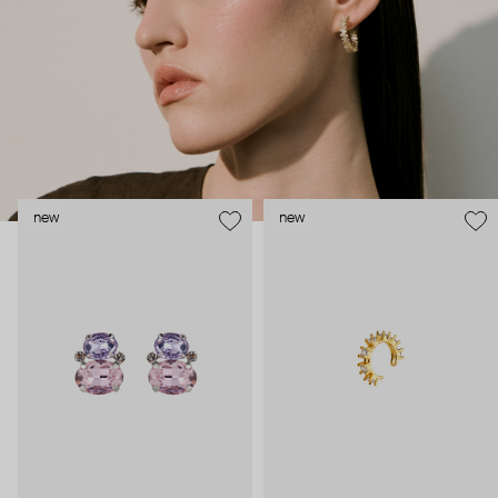
new
new