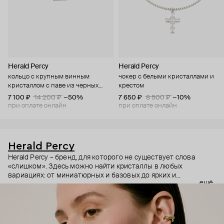
Herald Percy
Herald Percy
кольцо с крупным винным
чокер с белыми кристаллами и
кристаллом с паве из черных
крестом
кристаллов
7 100 ₽
14 200 ₽
−50%
7 650 ₽
8 500 ₽
−10%
при оплате онлайн
при оплате онлайн
Herald Percy
Herald Percy – бренд, для которого не существует слова
«слишком». Здесь можно найти кристаллы в любых
вариациях: от миниатюрных и базовых до ярких и
ещё
массивных, которые сразу становятся главным элементом
образа. Героиня бренда – девушка из мегаполиса, которой
нужно как минимум 25 часов в сутках, чтобы все успеть, и
внушительный арсенал украшений, чтобы, поменяв серьги,
поехать на вечеринку сразу из офиса.