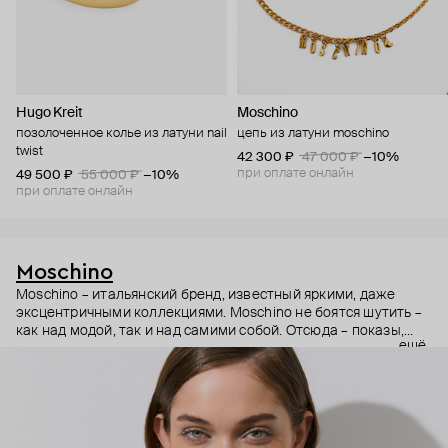
Hugo Kreit
Moschino
позолоченное колье из латуни nail
цепь из латуни moschino
twist
42 300 ₽
47 000 ₽
−10%
при оплате онлайн
49 500 ₽
55 000 ₽
−10%
при оплате онлайн
Moschino
Moschino – итальянский бренд, известный яркими, даже
эксцентричными коллекциями. Moschino не боятся шутить –
как над модой, так и над самими собой. Отсюда – показы,
ещё
мгновенно становящиеся главными событиями, вирусные
выходы селебрити (помните Кэти Перри в платье-люстре на
бале Института костюма Met Gala в 2019 году?) и
коллаборации с самыми неожиданными кандидатами, от
«Улицы Сезам» до The Sims. Украшения бренда –
гипертрофированно праздничные, практически