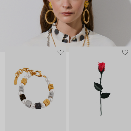
нарисованные: с кристаллами размером с ладонь и будто бы
расплавленными сердцами.