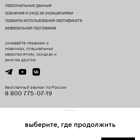
персональные данные
хранение и уход за украшениями
правила использования сертификата
реферальная программа
узнавайте первыми о
новинках, специальных
мероприятиях, скидках и
многом другом
бесплатный звонок по России
8 800 775⁠-07⁠-19
© 2013-2026 ООО «Пойзон Дроп».
все права защищены.
выберите, где продолжить
Для хорошей работы сайта мы используем файлы cookies