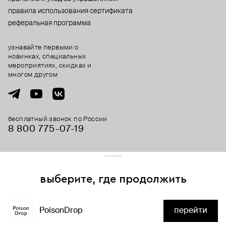
правила использования сертификата
реферальная программа
узнавайте первыми о
новинках, специальных
мероприятиях, скидках и
многом другом
бесплатный звонок по России
8 800 775⁠-07⁠-19
© 2013-2026 ООО «Пойзон Дроп».
все права защищены.
выберите, где продолжить
Для хорошей работы сайта мы используем файлы cookies
и сервисы аналитики. Продолжая его использование,
PoisonDrop
перейти
вы соглашаетесь с нашим
положением об обработке
нет в наличии