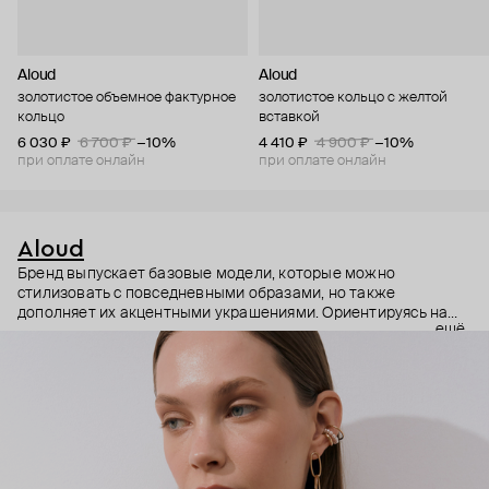
Aloud
Aloud
золотистое объемное фактурное
золотистое кольцо с желтой
кольцо
вставкой
6 030 ₽
6 700 ₽
−10%
4 410 ₽
4 900 ₽
−10%
при оплате онлайн
при оплате онлайн
Aloud
Бренд выпускает базовые модели, которые можно
стилизовать с повседневными образами, но также
дополняет их акцентными украшениями. Ориентируясь на
ещё
долгосрочные тренды, вдохновляясь культурой, искусством и
людьми, Aloud показывает коллекции несколько раз в год. А
в названии бренда зашифрован призыв слушать внутренний
голос и транслировать его через украшения.