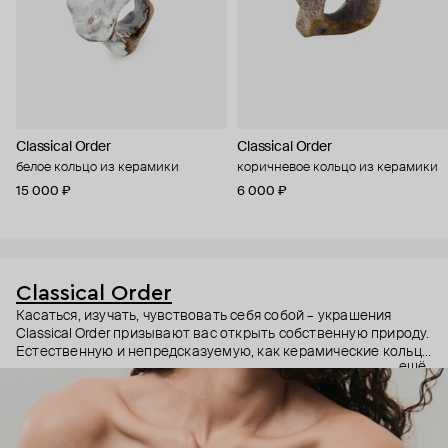
Classical Order
Classical Order
белое кольцо из керамики
коричневое кольцо из керамики
15 000 ₽
6 000 ₽
Classical Order
Касаться, изучать, чувствовать себя собой – украшения
Classical Order призывают вас открыть собственную природу.
Естественную и непредсказуемую, как керамические кольца
ещё
бренда. Дизайнер Марго соединяет в органических силуэтах
свои знания в истории искусств, античность и ленд-арт
(отсюда и естественные окаменелые формы). К созданию
украшений она подходит с архитектурной серьезностью: от
первых макетов и обжига к финальной гравировке и