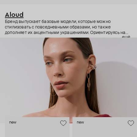
Aloud
Бренд выпускает базовые модели, которые можно
стилизовать с повседневными образами, но также
дополняет их акцентными украшениями. Ориентируясь на
ещё
долгосрочные тренды, вдохновляясь культурой, искусством и
людьми, Aloud показывает коллекции несколько раз в год. А
в названии бренда зашифрован призыв слушать внутренний
голос и транслировать его через украшения.
new
new