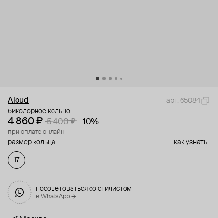
Aloud
арт. 65084
биколорное кольцо
4 860 ₽
5 400 ₽
−10%
при оплате онлайн
размер кольца:
как узнать
17
посоветоваться со стилистом
в WhatsApp →