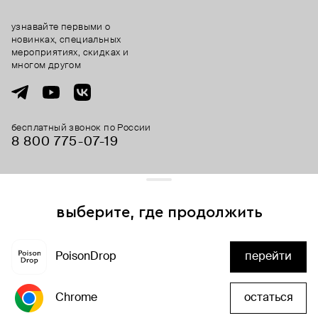
узнавайте первыми о
новинках, специальных
мероприятиях, скидках и
многом другом
бесплатный звонок по России
8 800 775⁠-07⁠-19
© 2013-2026 ООО «Пойзон Дроп».
все права защищены.
выберите, где продолжить
Для хорошей работы сайта мы используем файлы cookies
и сервисы аналитики. Продолжая его использование,
PoisonDrop
перейти
вы соглашаетесь с нашим
положением об обработке
добавить в корзину
персональных данных
Chrome
остаться
хорошо