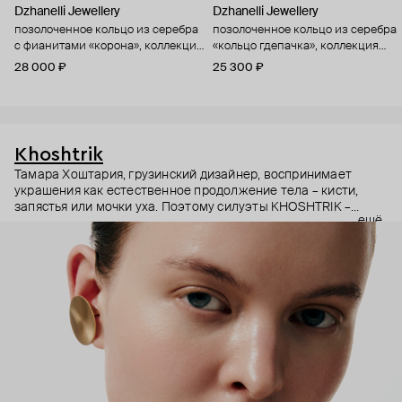
Dzhanelli Jewellery
Dzhanelli Jewellery
позолоченное кольцо из серебра
позолоченное кольцо из серебра
с фианитами «корона», коллекция
«кольцо гдепачка», коллекция
gather luck
gdepachka
28 000 ₽
25 300 ₽
Khoshtrik
Тамара Хоштария, грузинский дизайнер, воспринимает
украшения как естественное продолжение тела – кисти,
запястья или мочки уха. Поэтому силуэты KHOSHTRIK –
ещё
будто застывшие в серебре движения рук и пальцев,
плавные и геометричные.
И в этом подходе есть что-то скульптурное. Поэтому за
легкостью силуэтов – буквально архитектурные расчеты,
гармония формы и содержания, желание создавать
украшения вне времени и трендов.