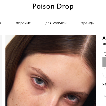
о
пирсинг
для мужчин
тренды
A
ко
х
н