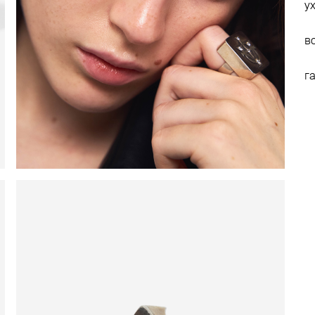
у
в
г