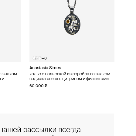
+8
Anastasia Simes
о знаком
о знаком
колье с подвеской из серебра со знаком
 и
 фианитами
зодиака «лев» с цитрином и фианитами
60 000 ₽
нашей рассылки всегда