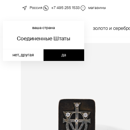
Россия
+7 495 255 1533
магазины
ваша страна
новинки
каталог
золото и серебр
Соединенные Штаты
нет, другая
да