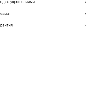
ход за украшениями
озврат
арантия