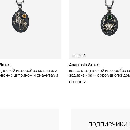
+8
+8
 Simes
 Simes
Anastasia Simes
Anastasia Simes
одвеской из серебра со знаком
одвеской из серебра со знаком
колье с подвеской из серебра с
колье с подвеской из серебра с
овен» с цитрином и фианитами
рыбы» с фианитами
зодиака «рак» с хромдиопсидом
зодиака «телец» с цитрином и
фианитами
60 000 ₽
60 000 ₽
подписчики 