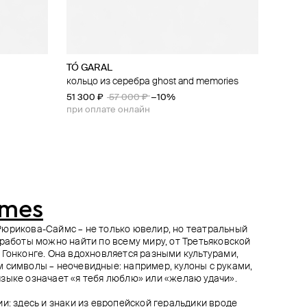
TÓ GARAL
Secrets
Gem Kingdom
Ann Demeulemeester
ю
eksi pearls
кольцо из серебра ghost and memories
перстень из серебра с финифтью
кольцо из серебра с фарфором
кольцо из серебра ivet chain
«верховная жрица» и топазами
51 300 ₽
75 000 ₽
59 400 ₽
57 000 ₽
66 000 ₽
−10%
−10%
67 900 ₽
при оплате онлайн
при оплате онлайн
imes
Рюрикова-Саймс – не только ювелир, но театральный
 работы можно найти по всему миру, от Третьяковской
 Гонконге. Она вдохновляется разными культурами,
 символы – неочевидные: например, кулоны с руками,
зыке означает «я тебя люблю» или «желаю удачи».
и: здесь и знаки из европейской геральдики вроде