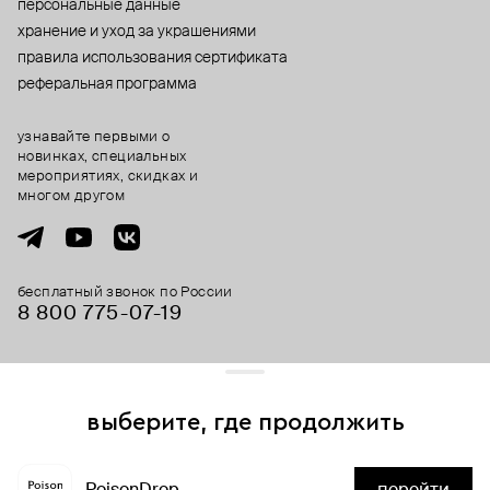
персональные данные
хранение и уход за украшениями
правила использования сертификата
реферальная программа
узнавайте первыми о
новинках, специальных
мероприятиях, скидках и
многом другом
бесплатный звонок по России
8 800 775⁠-07⁠-19
© 2013-2026 ООО «Пойзон Дроп».
все права защищены.
выберите, где продолжить
Для хорошей работы сайта мы используем файлы cookies
и сервисы аналитики. Продолжая его использование,