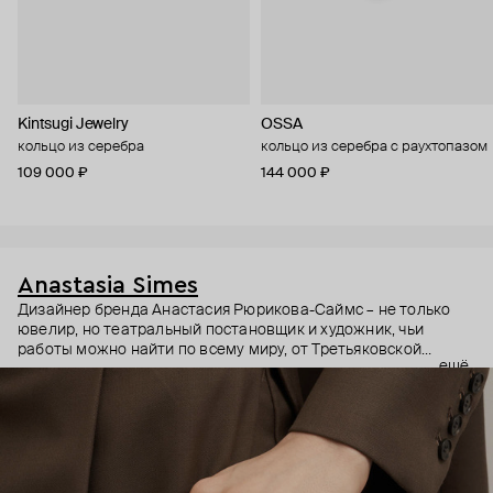
Kintsugi Jewelry
OSSA
кольцо из серебра
кольцо из серебра с раухтопазом
109 000 ₽
144 000 ₽
Anastasia Simes
Дизайнер бренда Анастасия Рюрикова-Саймс – не только
ювелир, но театральный постановщик и художник, чьи
работы можно найти по всему миру, от Третьяковской
ещё
галереи до выставок в США и Гонконге. Она вдохновляется
разными культурами, эпохами и символами. Причем
символы – неочевидные: например, кулоны с руками, чье
положение на жестовом языке означает «я тебя люблю» или
«желаю удачи».
В этих украшениях много магии: здесь и знаки из