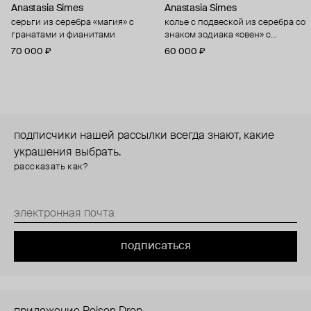
Anastasia Simes
Anastasia Simes
серьги из серебра «магия» с
колье с подвеской из серебра со
гранатами и фианитами
знаком зодиака «овен» с
цитрином и фианитами
70 000 ₽
60 000 ₽
подписчики нашей рассылки всегда знают, какие
украшения выбрать.
рассказать как?
подписаться