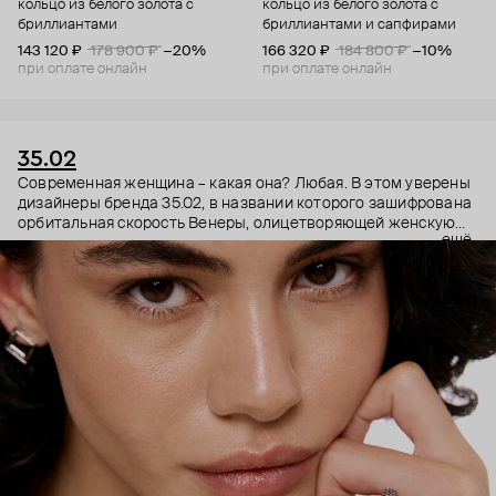
кольцо из белого золота с
кольцо из белого золота с
бриллиантами
бриллиантами и сапфирами
143 120 ₽
178 900 ₽
−20%
166 320 ₽
184 800 ₽
−10%
при оплате онлайн
при оплате онлайн
35.02
Современная женщина – какая она? Любая. В этом уверены
дизайнеры бренда 35.02, в названии которого зашифрована
орбитальная скорость Венеры, олицетворяющей женскую
ещё
энергию. Поэтому в украшениях 35.02 сочетается, казалось
бы, несочетаемое – все грани характера. Женственность и
строгость, плавные линии с графичными силуэтами,
современность и классика. В этих украшениях сплетаются
две стороны характера. Черные бриллианты –
таинственность, спрятанная в глубине личности. А белые –
ясная частица нашей души, все светлое, что в нас есть.
Украшения 35.02 – ваш рассказ о себе без слов.