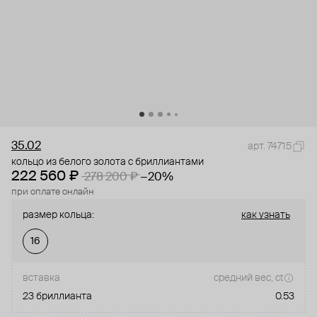
35.02
арт. 74715
кольцо из белого золота с бриллиантами
222 560 ₽
278 200 ₽
−20%
при оплате онлайн
размер кольца:
как узнать
16
вставка
средний вес, ct
23 бриллианта
0.53