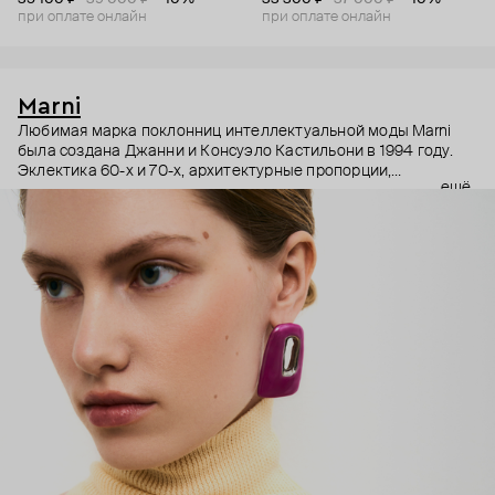
при оплате онлайн
при оплате онлайн
Marni
Любимая марка поклонниц интеллектуальной моды Marni
была создана Джанни и Консуэло Кастильони в 1994 году.
Эклектика 60-х и 70-х, архитектурные пропорции,
ещё
необычный взгляд на простые силуэты и, разумеется,
заметные украшения – Дом Marni уже двадцать лет верен
своему неподражаемому почерку, а коллаборации с
молодыми художниками привносят в него новые штрихи.