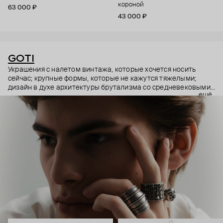
короной
63 000 ₽
43 000 ₽
GOTI
Украшения с налетом винтажа, которые хочется носить
сейчас; крупные формы, которые не кажутся тяжелыми;
дизайн в духе архитектуры брутализма со средневековыми
ещё
символами – эстетика итальянского бренда GOTI строится
на красивых парадоксах. Парадоксах, которые не
замечаешь, потому что элементы каждого украшения
складываются максимально гармонично.