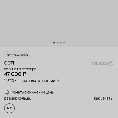
new
exclusive
GOTI
арт. 92129
кольцо из серебра
47 000 ₽
11 750 x 4 при оплате частями
узнать о снижении цены
размер кольца:
как узнать
17.5