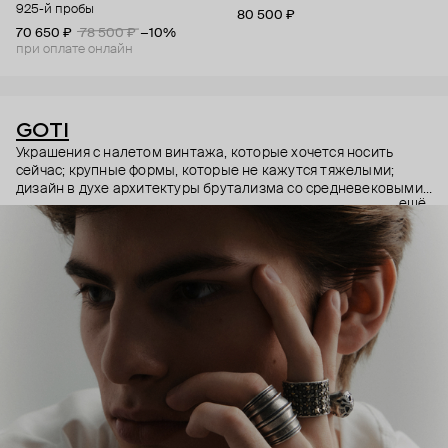
925-й пробы
80 500 ₽
70 650 ₽
78 500 ₽
−10%
при оплате онлайн
GOTI
Украшения с налетом винтажа, которые хочется носить
сейчас; крупные формы, которые не кажутся тяжелыми;
дизайн в духе архитектуры брутализма со средневековыми
ещё
символами – эстетика итальянского бренда GOTI строится
на красивых парадоксах. Парадоксах, которые не
замечаешь, потому что элементы каждого украшения
складываются максимально гармонично.