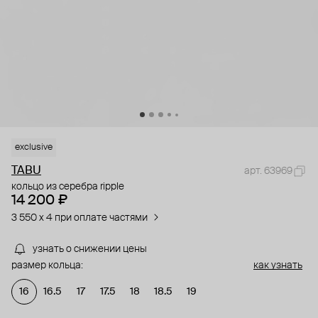
exclusive
TABU
арт. 63969
кольцо из серебра ripple
14 200 ₽
3 550 x 4 при оплате частями
узнать о снижении цены
размер кольца:
как узнать
16
16.5
17
17.5
18
18.5
19