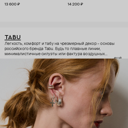
13 600 ₽
14 200 ₽
TABU
Легкость, комфорт и табу на чрезмерный декор – основы
российского бренда Tabu. Будь то плавные линии,
минималистичные силуэты или фактура воздушных
ещё
пузырьков, создатели вдохновляются природой,
футуристическим искусством и, самое главное,
человеческой красотой. Редко какие украшения настолько
естественно продолжают очертания тела – Tabu это
удалось, благодаря невесомым конструкциям. Поэтому
объемные серьги не оттягивают мочку, а широкие браслеты
едва ощущаются на руке. Чистым силуэтам – чистые
материалы, поэтому Tabu используют исключительно
серебро и гипоаллергенные металлы.