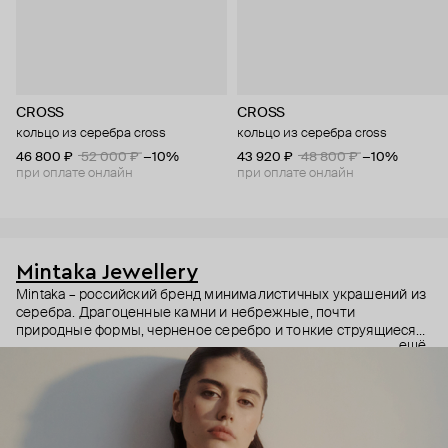
CROSS
CROSS
кольцо из серебра cross
кольцо из серебра cross
46 800 ₽
52 000 ₽
−10%
43 920 ₽
48 800 ₽
−10%
при оплате онлайн
при оплате онлайн
Mintaka Jewellery
Mintaka – российский бренд минималистичных украшений из
серебра. Драгоценные камни и небрежные, почти
природные формы, черненое серебро и тонкие струящиеся
ещё
цепи – в этих украшениях дизайнеры соединили силу и
нежность, авангардные детали и классический дизайн.
Какую часть вашего характера они подчеркнут? Выбор за
вами.