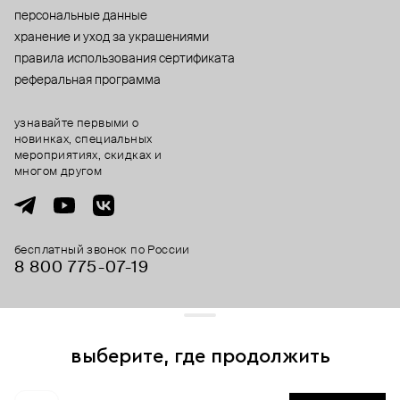
персональные данные
хранение и уход за украшениями
правила использования сертификата
реферальная программа
узнавайте первыми о
новинках, специальных
мероприятиях, скидках и
многом другом
бесплатный звонок по России
8 800 775⁠-07⁠-19
© 2013-2026 ООО «Пойзон Дроп».
все права защищены.
выберите, где продолжить
Для хорошей работы сайта мы используем файлы cookies