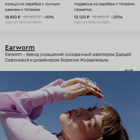
кольцо из серебра с лунным
подвеска из серебра с топазом
камнем и топазом
геометка
18 810 ₽
20 900 ₽
−10%
13 120 ₽
16 400 ₽
−20%
при оплате онлайн
при оплате онлайн
Earworm
Earworm – бренд украшений, основанный ювелиром Дарьей
Сафоновой и дизайнером Борисом Журавлевым.
ещё
В основе бренда – сочетание концептуальности и
музыкальности (словом earworm называют мелодию,
которая запоминается раз и навсегда). Хотя музыка –
абстрактная форма искусства, украшения Earworm не только
про эмоции, но и про смыслы. Создатели бренда
зашифровывают их в тщательно продуманных формах и
деталях. Каждое украшение как ненавязчивое напоминание
– о том, как важно ценить момент, не забывать, что за зимой
всегда приходит весна, и многом другом.
Украшения Earworm для тех, кто не выбирает между мыслить
и чувствовать.