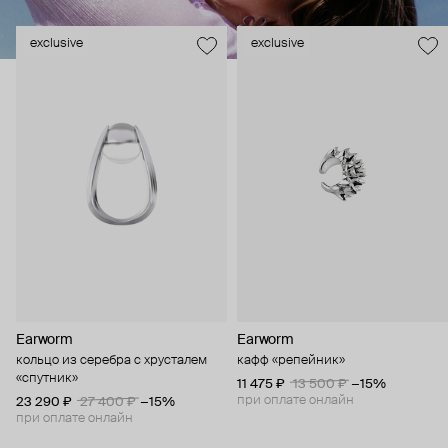
exclusive
exclusive
Earworm
Earworm
кольцо из серебра с хрусталем
кафф «репейник»
«спутник»
11 475 ₽
13 500 ₽
−15%
при оплате онлайн
23 290 ₽
27 400 ₽
−15%
при оплате онлайн