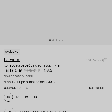
exclusive
Earworm
арт. 62330
кольцо из серебра с топазом путь
18 615 ₽
21 900 ₽
−15%
при оплате онлайн
4 653 x 4 при оплате частями
размер кольца:
как узнать
16
17
18
19