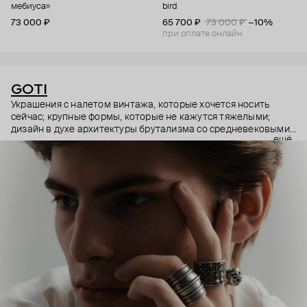
мебиуса»
bird
73 000 ₽
65 700 ₽
73 000 ₽
−10%
при оплате онлайн
GOTI
Украшения с налетом винтажа, которые хочется носить
сейчас; крупные формы, которые не кажутся тяжелыми;
дизайн в духе архитектуры брутализма со средневековыми
ещё
символами – эстетика итальянского бренда GOTI строится
на красивых парадоксах. Парадоксах, которые не
замечаешь, потому что элементы каждого украшения
складываются максимально гармонично.