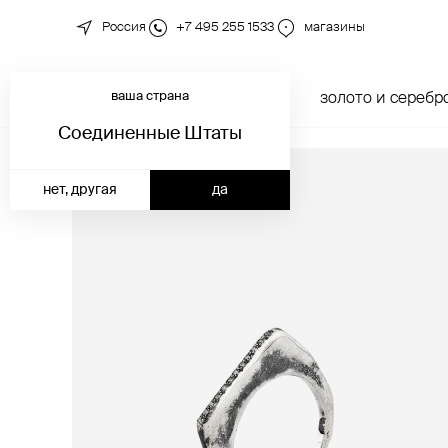
Россия
+7 495 255 1533
магазины
ваша страна
новинки
каталог
золото и серебр
Соединенные Штаты
нет, другая
да