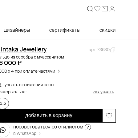
дизайнеры
сертификаты
скидки
intaka Jewellery
арт. 73630
льцо из серебра с муассанитом
6 000 ₽
000 x 4 при оплате частями
узнать о снижении цены
змер кольца:
как узнать
15.5
добавить в корзину
посоветоваться со стилистом
в WhatsApp →