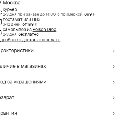
Москва
курьер
2-3 дня при заказе до 14:00,
с примеркой,
699 ₽
постамат или ПВЗ
3-12 дней,
от 199 ₽
самовывоз
из
Poison Drop
2-3 дня,
бесплатно
дробнее о доставке и оплате
арактеристики
аличие в магазинах
ход за украшениями
озврат
арантия