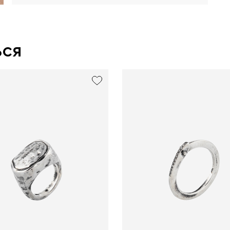
ься
exclusive