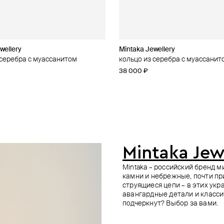
wellery
Mintaka Jewellery
Mintaka Jewellery
CROSS
Mintaka Jewellery
 серебра с муассанитом
 латуни с серебряным
серебра cross
серебра cross
кольцо из серебра с муассанит
кольцо mintaka из серебра
кольцо из серебра cross
колье-стрелка из серебра
 line
40 400 ₽
42 250 ₽
−10%
−10%
38 000 ₽
52 000 ₽
30 000 ₽
48 000 ₽
35 000 ₽
−10%
е онлайн
е онлайн
е онлайн
Mintaka Jew
Mintaka – российский бренд 
камни и небрежные, почти пр
струящиеся цепи – в этих ук
авангардные детали и класси
подчеркнут? Выбор за вами.