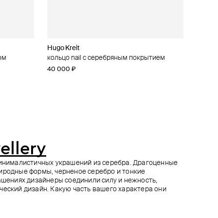
Hugo Kreit
Camille Surault
Camille Surault
Mintaka Jewellery
ом
кольцо nail с серебряным покрытием
кольцо из серебра charlotte
кольцо из серебра loop
браслет из серебра с муассанитом
40 000 ₽
14 950 ₽
15 350 ₽
48 000 ₽
29 900 ₽
30 700 ₽
−50%
−50%
при оплате онлайн
при оплате онлайн
ellery
минималистичных украшений из серебра. Драгоценные
иродные формы, черненое серебро и тонкие
рашениях дизайнеры соединили силу и нежность,
ческий дизайн. Какую часть вашего характера они