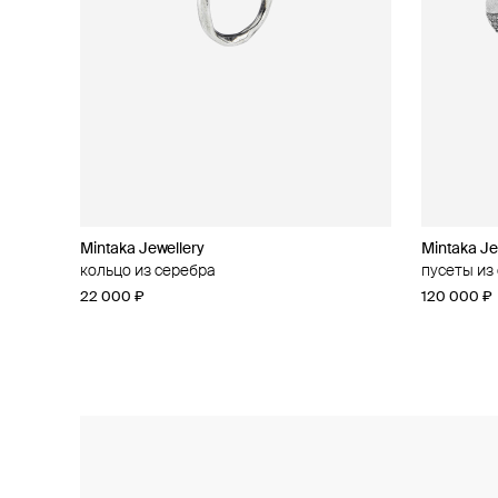
Mintaka Jewellery
Mintaka Jewellery
Mintaka Je
Mintaka Je
кольцо из серебра
колье из серебра с муассанитом
пусеты из
кольцо из
22 000 ₽
28 000 ₽
120 000 ₽
48 000 ₽