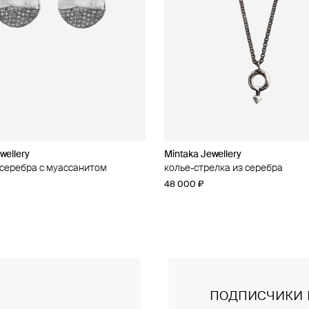
wellery
wellery
Mintaka Jewellery
Mintaka Jewellery
 серебра с муассанитом
 серебра с муассанитом
колье-стрелка из серебра
колье из серебра
48 000 ₽
28 000 ₽
подписчики 