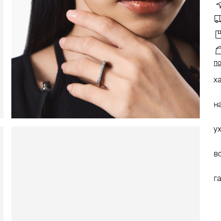
по
х
н
у
в
г