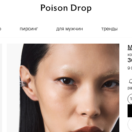
о
пирсинг
для мужчин
тренды
M
ко
3
9 
ра