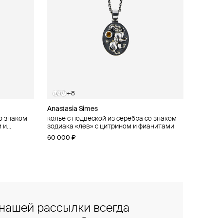
+8
Anastasia Simes
о знаком
о знаком
колье с подвеской из серебра со знаком
 и
 фианитами
зодиака «лев» с цитрином и фианитами
60 000 ₽
нашей рассылки всегда