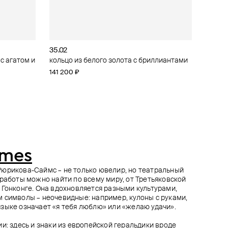
35.02
Herald Percy Diamonds
COBRA JEWELRY
35.02
фиром
ллиантами
кольцо из белого золота с бриллиантами
кольцо из белого золота с сапфиром и
кольцо с сердцем из белого золота с
кольцо из золота с бриллиантами
бриллиантами
бриллиантами
141 200 ₽
121 900 ₽
132 354 ₽
148 800 ₽
imes
Рюрикова-Саймс – не только ювелир, но театральный
 работы можно найти по всему миру, от Третьяковской
 Гонконге. Она вдохновляется разными культурами,
 символы – неочевидные: например, кулоны с руками,
зыке означает «я тебя люблю» или «желаю удачи».
и: здесь и знаки из европейской геральдики вроде