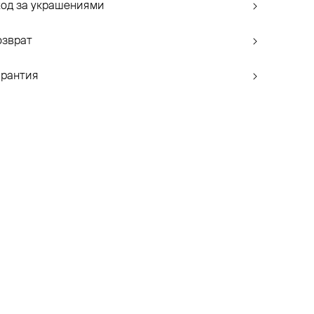
ход за украшениями
озврат
арантия