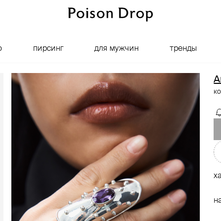
о
пирсинг
для мужчин
тренды
A
ко
х
н