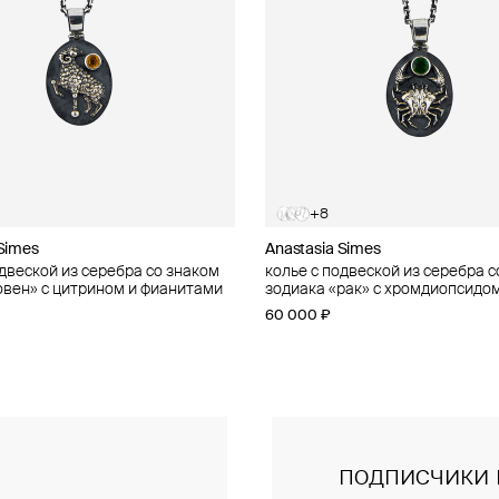
+8
+8
 Simes
 Simes
Anastasia Simes
Anastasia Simes
одвеской из серебра со знаком
одвеской из серебра со знаком
колье с подвеской из серебра с
колье с подвеской из серебра с
овен» с цитрином и фианитами
рыбы» с фианитами
зодиака «рак» с хромдиопсидом
зодиака «телец» с цитрином и
фианитами
60 000 ₽
60 000 ₽
подписчики 