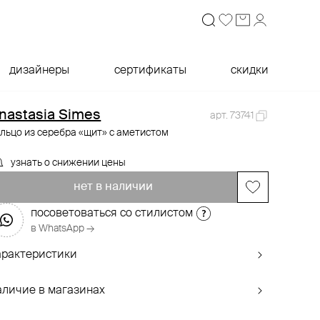
дизайнеры
сертификаты
скидки
nastasia Simes
арт. 73741
льцо из серебра «щит» с аметистом
узнать о снижении цены
нет в наличии
посоветоваться со стилистом
в WhatsApp →
арактеристики
аличие в магазинах