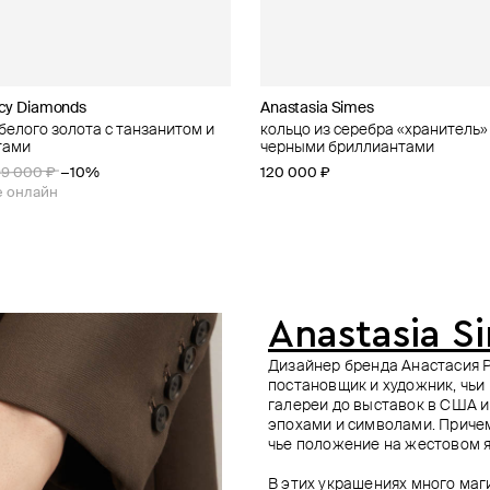
rcy Diamonds
DANIILBERG
Anastasia Simes
Herald Percy Diamonds
RS1912 X DANIILBERG
Adelya Jewellery
 белого золота с танзанитом и
 белого золота с бриллиантом
 желтого золота с
 белого золота с бриллиантами
кольцо из серебра «хранитель» с агатом и
кольцо из белого золота с сап
кольцо из белого золота с бри
кольцо из золота с буквой h из
тами
ами marquis
черными бриллиантами
rendez vous
бриллиантов
157 700 ₽
−10%
145 080 ₽
161 200 ₽
−10%
99 000 ₽
−10%
120 000 ₽
152 900 ₽
99 040 ₽
е онлайн
при оплате онлайн
е онлайн
Anastasia S
Дизайнер бренда Анастасия 
постановщик и художник, чьи
галереи до выставок в США и
эпохами и символами. Причем
чье положение на жестовом я
В этих украшениях много маги