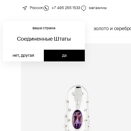
Россия
+7 495 255 1533
магазины
ваша страна
новинки
каталог
золото и серебр
Соединенные Штаты
нет, другая
да