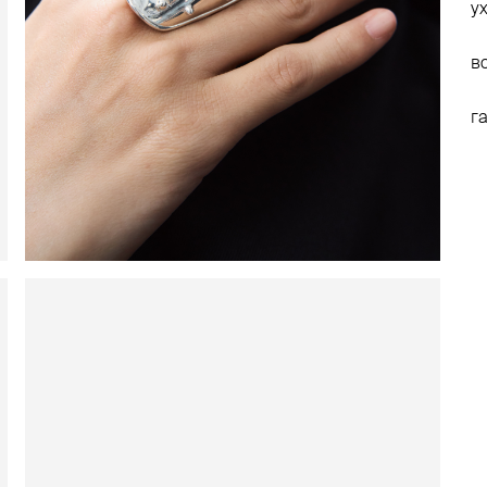
у
в
г