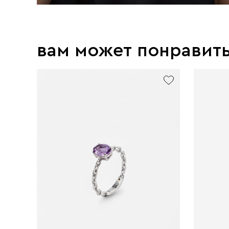
вам может понравит
exclusive
exclusive