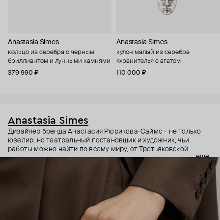
Anastasia Simes
Anastasia Simes
кольцо из серебра с черным
кулон малый из серебра
бриллиантом и лунными камнями
«хранитель» с агатом
379 990 ₽
110 000 ₽
Anastasia Simes
Дизайнер бренда Анастасия Рюрикова-Саймс – не только
ювелир, но театральный постановщик и художник, чьи
работы можно найти по всему миру, от Третьяковской
ещё
галереи до выставок в США и Гонконге. Она вдохновляется
разными культурами, эпохами и символами. Причем
символы – неочевидные: например, кулоны с руками, чье
положение на жестовом языке означает «я тебя люблю» или
«желаю удачи».
В этих украшениях много магии: здесь и знаки из
европейской геральдики вроде пылающих сердец, и