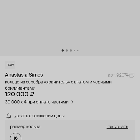
new
Anastasia Simes
арт. 92074
кольцо из серебра «хранитель» с агатом и черными
бриллиантами
120 000 ₽
30 000 x 4 при оплате частями
узнать о снижении цены
размер кольца:
как узнать
16