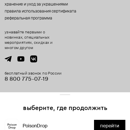
хранение и уход за украшениями
правила использования сертификата
реферальная программа
узнавайте первыми о
новинках, специальных
мероприятиях, скидках и
многом другом
бесплатный звонок по России
8 800 775⁠-07⁠-19
© 2013-2026 ООО «Пойзон Дроп».
все права защищены.
выберите, где продолжить
Для хорошей работы сайта мы используем файлы cookies
и сервисы аналитики. Продолжая его использование,
PoisonDrop
перейти