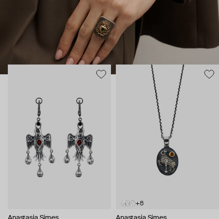
животные – каждое символизирует определенное умение и
силу. Философия дизайнера – в том, что украшения могут
быть не просто аксессуаром, но оберегом и талисманом.
+8
Anastasia Simes
Anastasia Simes