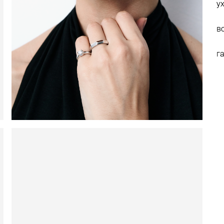
у
в
г