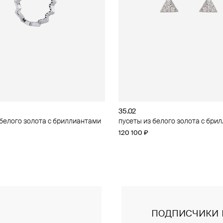
35.02
35.02
 белого золота с бриллиантами
 красного золота с
пусеты из белого золота с бри
кольцо из белого золота с бри
тами
120 100 ₽
202 734 ₽
подписчики 