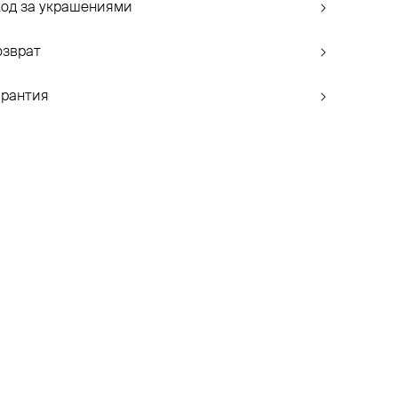
ход за украшениями
озврат
арантия