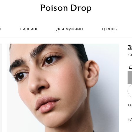
о
пирсинг
для мужчин
тренды
3
ко
х
н