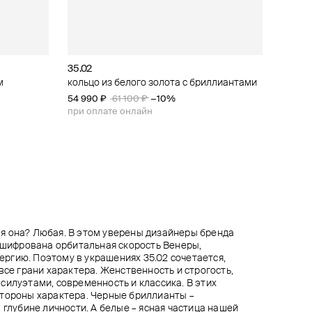
35.02
35.02
35.02
Ann Demeulemeester
м
ird
ным
о
кольцо из белого золота с бриллиантами
кольцо из белого золота с бриллиантами
кольцо из белого золота с бриллиантом
кольцо из серебра из шариков aleksi pearls
54 990 ₽
55 620 ₽
54 000 ₽
49 500 ₽
61 100 ₽
61 800 ₽
55 000 ₽
−10%
−10%
−10%
при оплате онлайн
при оплате онлайн
при оплате онлайн
я она? Любая. В этом уверены дизайнеры бренда
зашифрована орбитальная скорость Венеры,
ргию. Поэтому в украшениях 35.02 сочетается,
все грани характера. Женственность и строгость,
силуэтами, современность и классика. В этих
стороны характера. Черные бриллианты –
 глубине личности. А белые – ясная частица нашей