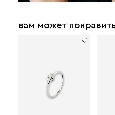
вам может понравит
exclusive
exclusive