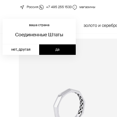
Россия
+7 495 255 1533
магазины
ваша страна
новинки
каталог
золото и серебр
Соединенные Штаты
нет, другая
да