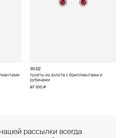
35.02
ллиантами
ллиантами
пусеты из золота с бриллиантами и
рубинами
97 100 ₽
нашей рассылки всегда