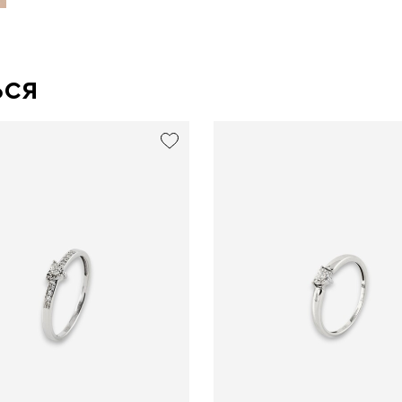
ься
exclusive