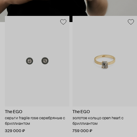
The EGO
The EGO
серьги fragile rose серебряные с
золотое кольцо open heart с
бриллиантом
бриллиантом
329 000 ₽
759 000 ₽