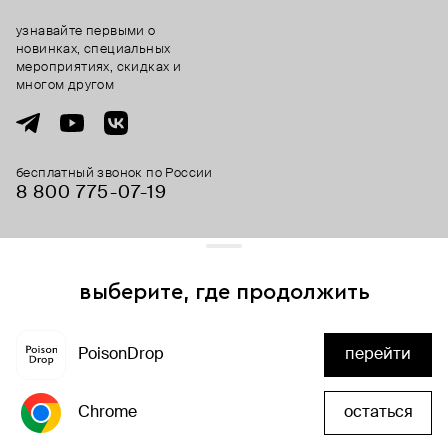
узнавайте первыми о
новинках, специальных
мероприятиях, скидках и
многом другом
бесплатный звонок по России
8 800 775⁠-07⁠-19
© 2013-2026 ООО «Пойзон Дроп».
все права защищены.
выберите, где продолжить
Для хорошей работы сайта мы используем файлы cookies
и сервисы аналитики. Продолжая его использование,
PoisonDrop
перейти
вы соглашаетесь с нашим
положением об обработке
добавить в корзину
персональных данных
Chrome
остаться
хорошо