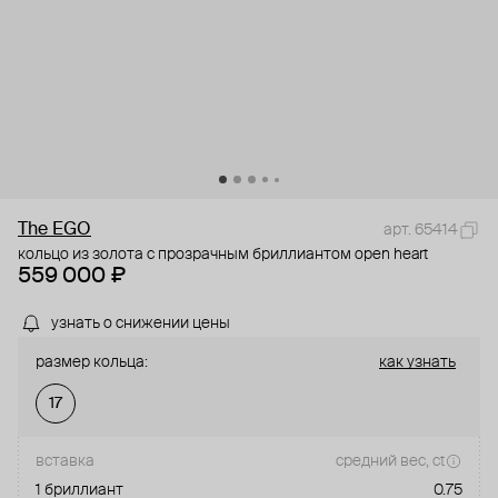
The EGO
арт. 65414
кольцо из золота с прозрачным бриллиантом open heart
559 000 ₽
узнать о снижении цены
размер кольца:
как узнать
17
вставка
средний вес, ct
1 бриллиант
0.75