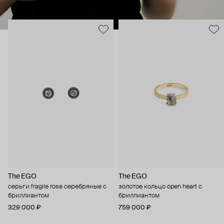
The EGO
The EGO
серьги fragile rose серебряные с
золотое кольцо open heart с
бриллиантом
бриллиантом
329 000 ₽
759 000 ₽