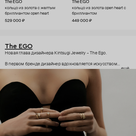
The EGO
The EGO
кольцо из золота с желтым
кольцо из золота open heart с
бриллиантом open heart
бриллиантом
529 000 ₽
449 000 ₽
The EGO
Новая глава дизайнера Kintsugi Jewelry – The Ego.
В первом бренде дизайнер вдохновляется искусством
ещё
кинцуги – японской техникой реставрации поврежденных
предметов с помощью золота, намеренно подчеркивающая
трещины и другие изъяны. Второй бренд продолжает те же
традиции: золото и серебро здесь с шероховатой фактурой,
а бриллианты не идеальные прозрачные, а «соль-перец» с
естественными включениями. Украшения The Ego
символизируют отказ от вечной погони за идеалом. Каждое
украшение создано вручную.