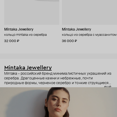
Mintaka Jewellery
Mintaka Jewellery
кольцо mintaka из серебра
кольцо из серебра с муассанитом
32 000 ₽
36 000 ₽
Mintaka Jewellery
Mintaka – российский бренд минималистичных украшений из
серебра. Драгоценные камни и небрежные, почти
природные формы, черненое серебро и тонкие струящиеся
ещё
цепи – в этих украшениях дизайнеры соединили силу и
нежность, авангардные детали и классический дизайн.
Какую часть вашего характера они подчеркнут? Выбор за
вами.