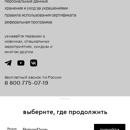
персональные данные
хранение и уход за украшениями
правила использования сертификата
реферальная программа
узнавайте первыми о
новинках, специальных
мероприятиях, скидках и
многом другом
бесплатный звонок по России
8 800 775⁠-07⁠-19
© 2013-2026 ООО «Пойзон Дроп».
все права защищены.
выберите, где продолжить
Для хорошей работы сайта мы используем файлы cookies
и сервисы аналитики. Продолжая его использование,