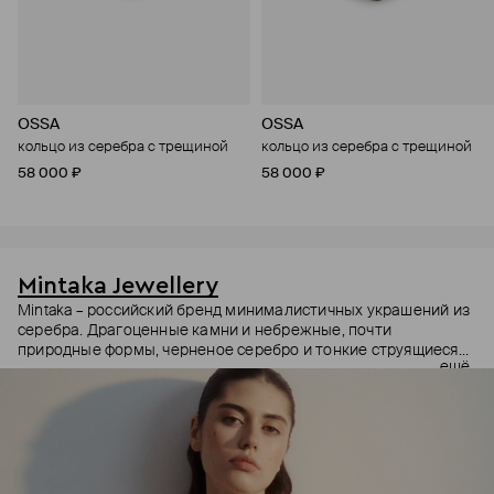
OSSA
OSSA
кольцо из серебра с трещиной
кольцо из серебра с трещиной
58 000 ₽
58 000 ₽
Mintaka Jewellery
Mintaka – российский бренд минималистичных украшений из
серебра. Драгоценные камни и небрежные, почти
природные формы, черненое серебро и тонкие струящиеся
ещё
цепи – в этих украшениях дизайнеры соединили силу и
нежность, авангардные детали и классический дизайн.
Какую часть вашего характера они подчеркнут? Выбор за
вами.