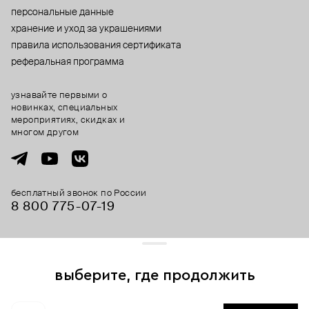
персональные данные
хранение и уход за украшениями
правила использования сертификата
реферальная программа
узнавайте первыми о
новинках, специальных
мероприятиях, скидках и
многом другом
бесплатный звонок по России
8 800 775⁠-07⁠-19
© 2013-2026 ООО «Пойзон Дроп».
все права защищены.
выберите, где продолжить
Для хорошей работы сайта мы используем файлы cookies