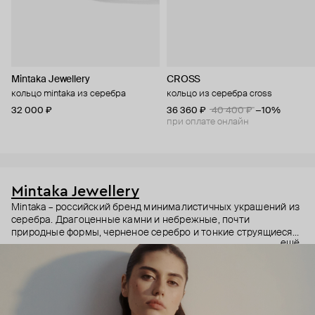
Mintaka Jewellery
CROSS
кольцо mintaka из серебра
кольцо из серебра cross
32 000 ₽
36 360 ₽
40 400 ₽
−10%
при оплате онлайн
Mintaka Jewellery
Mintaka – российский бренд минималистичных украшений из
серебра. Драгоценные камни и небрежные, почти
природные формы, черненое серебро и тонкие струящиеся
ещё
цепи – в этих украшениях дизайнеры соединили силу и
нежность, авангардные детали и классический дизайн.
Какую часть вашего характера они подчеркнут? Выбор за
вами.