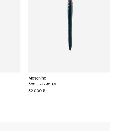
Moschino
брошь «кисть»
52 000 ₽