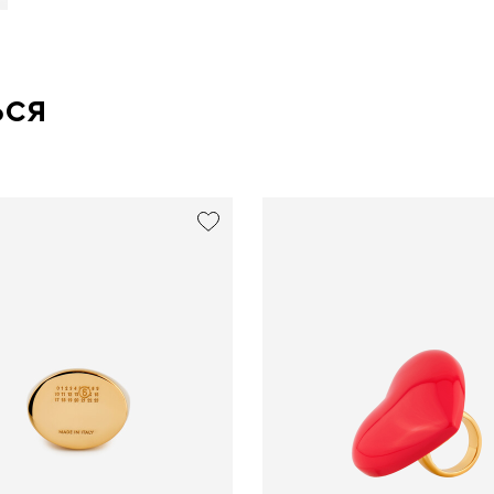
ься
new