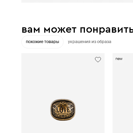
вам может понравит
похожие товары
украшения из образа
exclusive
new