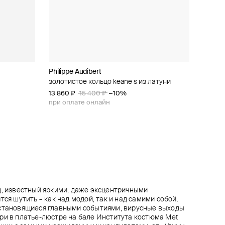
Philippe Audibert
Philippe Audibert
Swarovski
BLUMARINE
с ракушкой
золотистое кольцо keane s из латуни
позолоченное колье nicol
позолоченное кольцо dextera
колье-цепь с крестом и кристаллами
13 860 ₽
23 850 ₽
14 500 ₽
35 000 ₽
15 400 ₽
26 500 ₽
−10%
−10%
при оплате онлайн
при оплате онлайн
д, известный яркими, даже эксцентричными
тся шутить – как над модой, так и над самими собой.
 становящиеся главными событиями, вирусные выходы
ри в платье-люстре на бале Института костюма Met