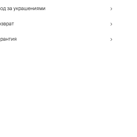
ход за украшениями
озврат
арантия