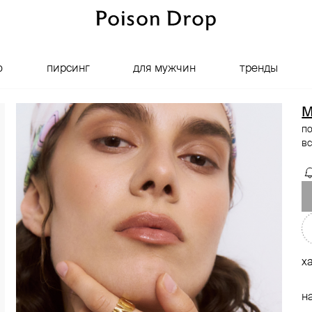
о
пирсинг
для мужчин
тренды
M
по
вс
х
н