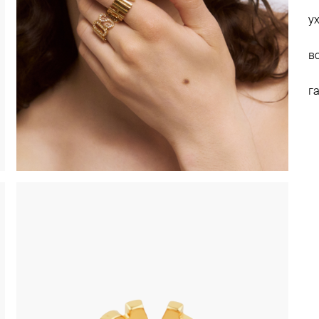
у
в
г