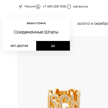
Россия
+7 495 255 1533
магазины
ваша страна
новинки
каталог
золото и серебр
Соединенные Штаты
нет, другая
да