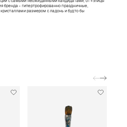
орации с самыми неожиданными кандидатами, от «Улицы
ия бренда – гипертрофированно праздничные,
 кристаллами размером с ладонь и будто бы