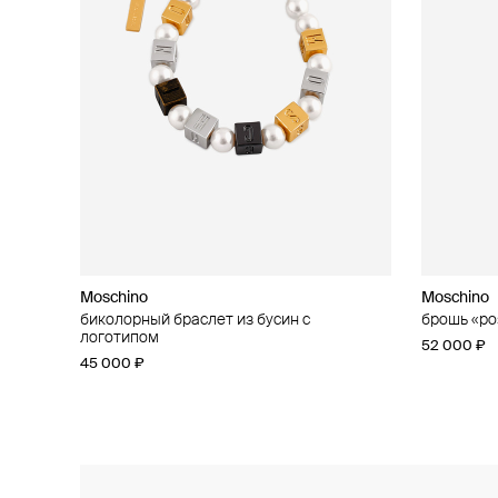
Moschino
Moschino
Moschino
Moschino
биколорный браслет из бусин с
кольцо «сердце»
брошь «ро
асимметри
логотипом
37 000 ₽
52 000 ₽
42 000 ₽
45 000 ₽