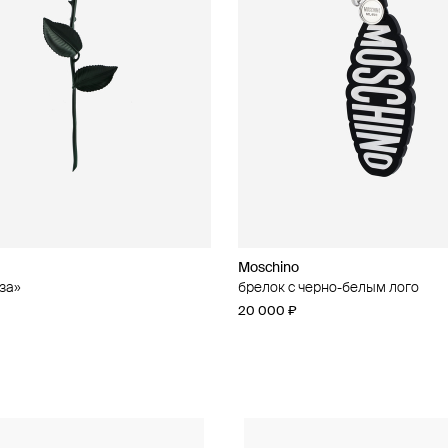
Moschino
Moschino
за»
чные серьги из бусин
брелок с черно-белым лого
брелок с кошельком
20 000 ₽
47 000 ₽