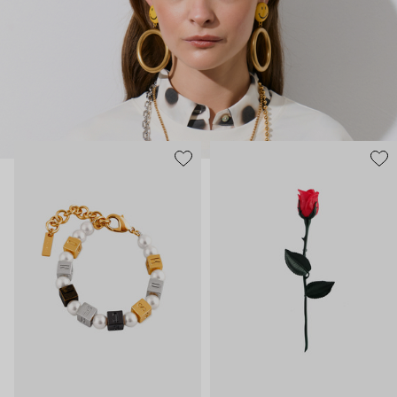
нарисованные: с кристаллами размером с ладонь и будто бы
расплавленными сердцами.