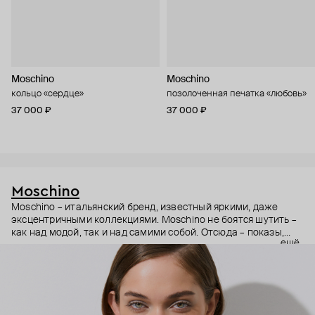
Moschino
Moschino
кольцо «сердце»
позолоченная печатка «любовь»
37 000 ₽
37 000 ₽
Moschino
Moschino – итальянский бренд, известный яркими, даже
эксцентричными коллекциями. Moschino не боятся шутить –
как над модой, так и над самими собой. Отсюда – показы,
ещё
мгновенно становящиеся главными событиями, вирусные
выходы селебрити (помните Кэти Перри в платье-люстре на
бале Института костюма Met Gala в 2019 году?) и
коллаборации с самыми неожиданными кандидатами, от
«Улицы Сезам» до The Sims. Украшения бренда –
гипертрофированно праздничные, практически