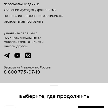
персональные данные
хранение и уход за украшениями
правила использования сертификата
реферальная программа
узнавайте первыми о
новинках, специальных
мероприятиях, скидках и
многом другом
бесплатный звонок по России
8 800 775⁠-07⁠-19
© 2013-2026 ООО «Пойзон Дроп».
все права защищены.
выберите, где продолжить
Для хорошей работы сайта мы используем файлы cookies