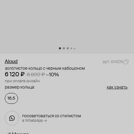
Aloud
арт. 64939
золотистое кольцо с черным кабошоном
6 120 ₽
6 800 ₽
−10%
при оплате онлайн
размер кольца:
как узнать
16.5
посоветоваться со стилистом
в WhatsApp →