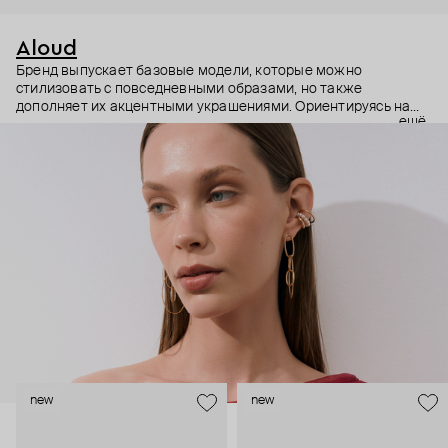
Aloud
Бренд выпускает базовые модели, которые можно
стилизовать с повседневными образами, но также
дополняет их акцентными украшениями. Ориентируясь на
ещё
долгосрочные тренды, вдохновляясь культурой, искусством и
людьми, Aloud показывает коллекции несколько раз в год. А
в названии бренда зашифрован призыв слушать внутренний
голос и транслировать его через украшения.
new
new