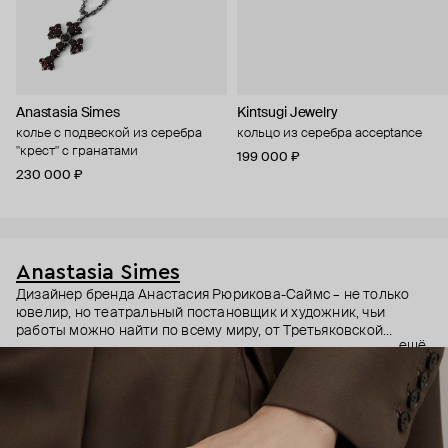
Anastasia Simes
Kintsugi Jewelry
колье с подвеской из серебра
кольцо из серебра acceptance
"крест" с гранатами
199 000 ₽
230 000 ₽
Anastasia Simes
Дизайнер бренда Анастасия Рюрикова-Саймс – не только
ювелир, но театральный постановщик и художник, чьи
работы можно найти по всему миру, от Третьяковской
ещё
галереи до выставок в США и Гонконге. Она вдохновляется
разными культурами, эпохами и символами. Причем
символы – неочевидные: например, кулоны с руками, чье
положение на жестовом языке означает «я тебя люблю» или
«желаю удачи».