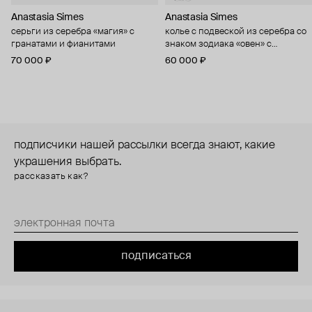
Anastasia Simes
Anastasia Simes
серьги из серебра «магия» с
колье с подвеской из серебра со
гранатами и фианитами
знаком зодиака «овен» с
цитрином и фианитами
70 000 ₽
60 000 ₽
подписчики нашей рассылки всегда знают, какие
украшения выбрать.
рассказать как?
подписаться