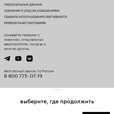
персональные данные
хранение и уход за украшениями
правила использования сертификата
реферальная программа
узнавайте первыми о
новинках, специальных
мероприятиях, скидках и
многом другом
бесплатный звонок по России
8 800 775⁠-07⁠-19
© 2013-2026 ООО «Пойзон Дроп».
все права защищены.
выберите, где продолжить
Для хорошей работы сайта мы используем файлы cookies