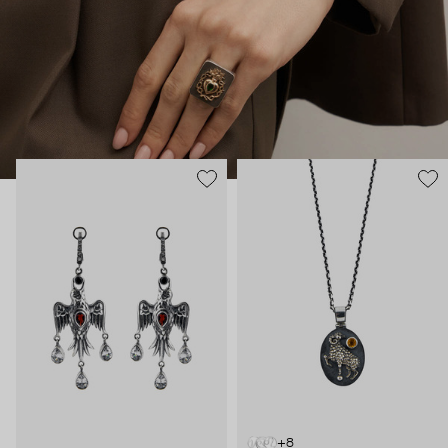
В этих украшениях много магии: здесь и знаки из
европейской геральдики вроде пылающих сердец, и
животные – каждое символизирует определенное умение и
силу. Философия дизайнера – в том, что украшения могут
быть не просто аксессуаром, но оберегом и талисманом.
+8