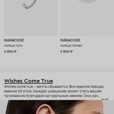
NANACODE
NANACODE
кольцо путь
кольцо nomad
5 900 ₽
5 900 ₽
Wishes Come True
Wishes come true – мечты сбываются. Все изделия бренда
именно об этом. Каждое украшение может стать вашим
талисманом благодаря натуральным камням. Они, как
ещё
известно, обладают очень сильной энергетикой и
различными свойствами – ваши желания рискуют сбыться.
Дизайнер Анастасия Тарасова мечтала о своём бренде