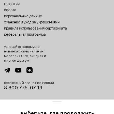
гарантии
оферта
персональные данные
хранение и уход за украшениями
правила использования сертификата
реферальная программа
узнавайте первыми о
новинках, специальных
мероприятиях, скидках и
многом другом
бесплатный звонок по России
8 800 775⁠-07⁠-19
© 2013-2026 ООО «Пойзон Дроп».
все права защищены.
выберите, где продолжить