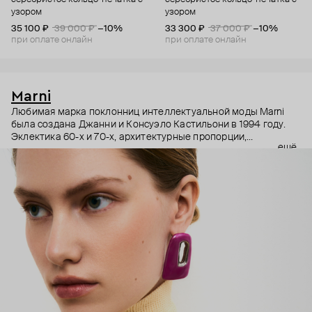
узором
узором
35 100 ₽
39 000 ₽
−10%
33 300 ₽
37 000 ₽
−10%
при оплате онлайн
при оплате онлайн
Marni
Любимая марка поклонниц интеллектуальной моды Marni
была создана Джанни и Консуэло Кастильони в 1994 году.
Эклектика 60-х и 70-х, архитектурные пропорции,
ещё
необычный взгляд на простые силуэты и, разумеется,
заметные украшения – Дом Marni уже двадцать лет верен
своему неподражаемому почерку, а коллаборации с
молодыми художниками привносят в него новые штрихи.