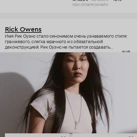
при оплате онлайн
Rick Owens
Имя Рик Оуэнс стало синонимом очень узнаваемого стиля:
гранжевого, слегка мрачного и с обязательной
деконструкцией. Рик Оуэнс не пытается создавать
ещё
трендовое, но будто бы гнет свою линию. Вещи из дорогих
материалов специально делает сразу потрепанными. Не
обновляет коллекции, а перевыпускает по множеству раз
культовые модели бренда. Из показов делает настоящие
перформансы. И да, за такое отношение бренд полюбили во
всем мире. Rick Owens – для тех, кто ценит концептуальное и
непривычное, а не только конвенционально красивое. В
украшениях бренда этот бунтарский подход повторяется.
Кольца – непривычно большие, с острыми деталями, каффы –
массивные и черненые, браслеты – угловатые и увесистые
даже на вид. Тем, кто готов выдержать всю тяжесть высокой
моды.