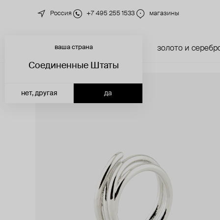
Россия
+7 495 255 1533
магазины
ваша страна
новинки
каталог
золото и серебр
Соединенные Штаты
нет, другая
да