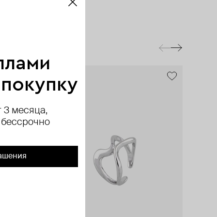
ллами
 покупку
 3 месяца,
 бессрочно
ашения