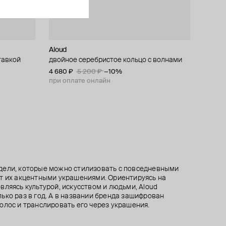
Aloud
Aloud
Aloud
Aloud
тавкой
 кольцо
двойное серебристое кольцо с волнами
серебристое кольцо на 2 пальца
вьющееся серебристое кольцо на два
серебристое фактурное кольцо
пальца
4 680 ₽
5 580 ₽
4 950 ₽
5 200 ₽
6 200 ₽
5 500 ₽
−10%
−10%
−10%
6 210 ₽
6 900 ₽
−10%
при оплате онлайн
при оплате онлайн
при оплате онлайн
при оплате онлайн
дели, которые можно стилизовать с повседневными
т их акцентными украшениями. Ориентируясь на
вляясь культурой, искусством и людьми, Aloud
ько раз в год. А в названии бренда зашифрован
олос и транслировать его через украшения.