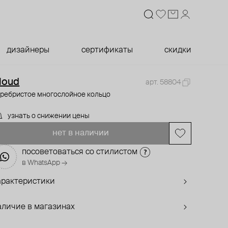
дизайнеры
сертификаты
скидки
loud
арт. 58804
еребристое многослойное кольцо
узнать о снижении цены
нет в наличии
посоветоваться со стилистом
в WhatsApp →
арактеристики
аличие в магазинах