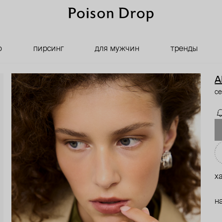
о
пирсинг
для мужчин
тренды
A
с
х
н