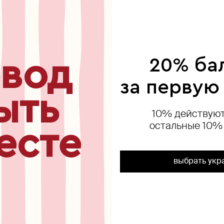
ься
вод
20% ба
за первую
ыть
10% действуют
остальные 10%
есте
выбрать укр