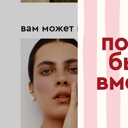
вам может понравит
по
б
вм