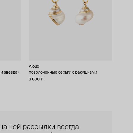
Aloud
 и звезда»
позолоченные серьги с ракушками
3 800 ₽
нашей рассылки всегда