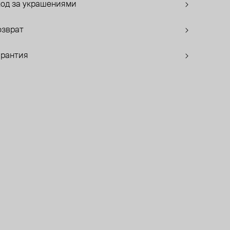
ход за украшениями
озврат
арантия