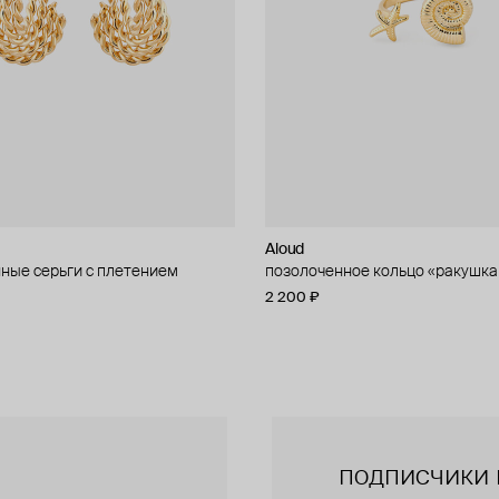
Aloud
Aloud
ные серьги с плетением
ное кольцо с кубическим
позолоченное кольцо «ракушка
золотистое колье-цепь
 «ракушка и звезда»
2 200 ₽
5 600 ₽
подписчики 