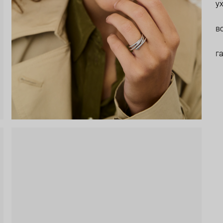
у
в
г