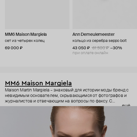
MM6 Maison Margiela
Ann Demeulemeester
сет из четырех колец
кольцо из серебра seppo bolt
69 000 ₽
43 050 ₽
61 500 ₽
−30%
при оплате онлайн
MM6 Maison Margiela
Maison Martin Margiela – знаковый для истории моды бренд с
невидимым основателем, скрывающимся от фотографов и
журналистов и отвечающим на вопросы по факсу. С
ещё
бутиками, не отмеченными на картах и в телефонных книгах.
С моделями, замотанными в капрон, и небрежными белыми
швами в качестве опознавательного знака. Линия MM6
появилась в 1997 году. Она состояла из базовых моделей для
повседневного гардероба. С 2014 года ММ6 курировал Джон
Гальяно, а в 2025 его сменил бельгийский модельер Гленн