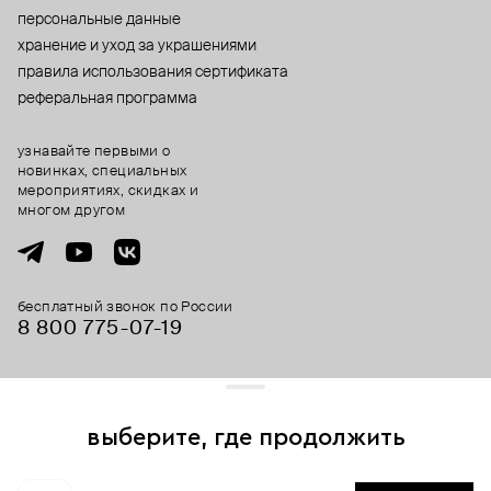
персональные данные
хранение и уход за украшениями
правила использования сертификата
реферальная программа
узнавайте первыми о
новинках, специальных
мероприятиях, скидках и
многом другом
бесплатный звонок по России
8 800 775⁠-07⁠-19
© 2013-2026 ООО «Пойзон Дроп».
все права защищены.
выберите, где продолжить
Для хорошей работы сайта мы используем файлы cookies