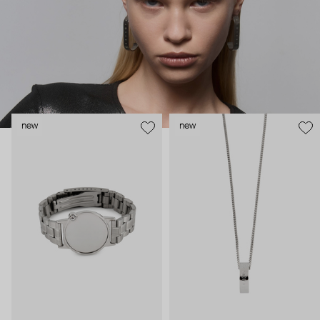
Мартенс. MM6 прямо-таки опережает моду и словно
иронизирует над современным искусством, разрушая
привычные формы и стереотипы.
new
new