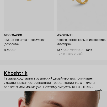
Moonswoon
WANNA?BE!
кольцо-печатка "незабудка"
позолоченное кольцо из серебра
(позолота)
«вестерн»
8 500 ₽
10 710 ₽
11 900 ₽
−10%
при оплате онлайн
Khoshtrik
Тамара Хоштария, грузинский дизайнер, воспринимает
украшения как естественное продолжение тела – кисти,
запястья или мочки уха. Поэтому силуэты KHOSHTRIK –
ещё
будто застывшие в серебре движения рук и пальцев,
плавные и геометричные.
И в этом подходе есть что-то скульптурное. Поэтому за