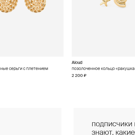
Aloud
Aloud
ные серьги с плетением
ное кольцо с кубическим
позолоченное кольцо «ракушка
золотистое колье-цепь
 «ракушка и звезда»
2 200 ₽
5 600 ₽
подписчики 
знают, каки