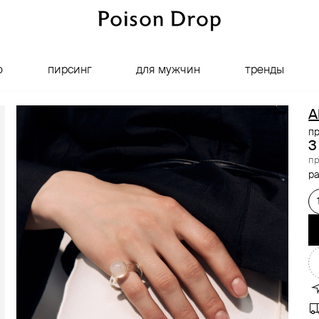
о
пирсинг
для мужчин
тренды
A
п
3
пр
ра