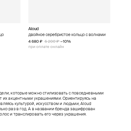
Aloud
Aloud
AQUAGIRL
AQUAGIRL
цо
о
двойное серебристое кольцо с волнами
серебристое плетеное кольцо
серебристое кольцо-сердце
кольцо с большим шаром
4 680 ₽
4 320 ₽
4 410 ₽
3 780 ₽
4 900 ₽
4 200 ₽
5 200 ₽
4 800 ₽
−10%
−10%
−10%
−10%
при оплате онлайн
при оплате онлайн
при оплате онлайн
при оплате онлайн
дели, которые можно стилизовать с повседневными
т их акцентными украшениями. Ориентируясь на
вляясь культурой, искусством и людьми, Aloud
ько раз в год. А в названии бренда зашифрован
олос и транслировать его через украшения.