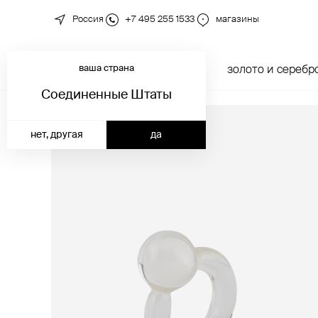
Россия
+7 495 255 1533
магазины
ваша страна
новинки
каталог
золото и серебр
Соединенные Штаты
нет, другая
да