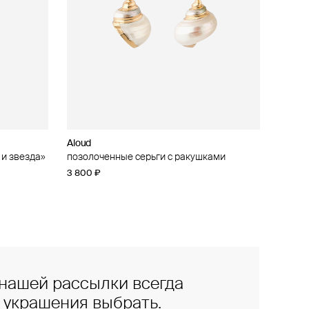
Aloud
 и звезда»
позолоченные серьги с ракушками
3 800 ₽
нашей рассылки всегда
е украшения выбрать.