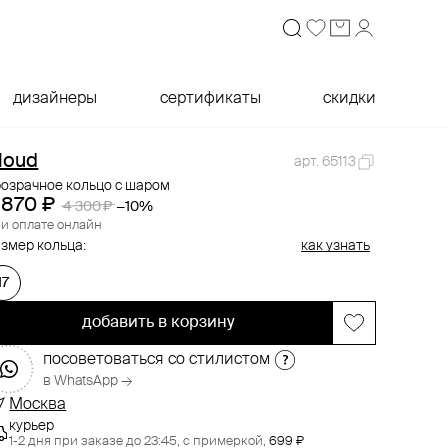
дизайнеры
сертификаты
скидки
loud
арт. 65113
розрачное кольцо с шаром
 870 ₽
4 300 ₽
−10%
и оплате онлайн
змер кольца:
как узнать
17
добавить в корзину
посоветоваться со стилистом
в WhatsApp →
Москва
курьер
1-2 дня при заказе до 23:45,
с примеркой,
699 ₽