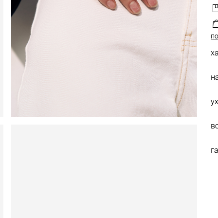
по
х
н
у
в
г