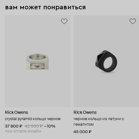
вам может понравиться
Rick Owens
Rick Owens
crystal pyramid кольцо черное
черное кольцо из латуни с
гематитом
37 800 ₽
42 000 ₽
−10%
при оплате онлайн
45 000 ₽