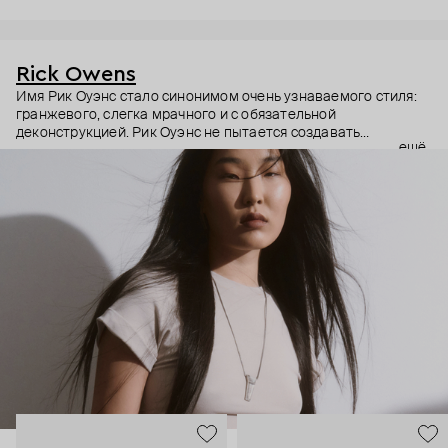
Rick Owens
Имя Рик Оуэнс стало синонимом очень узнаваемого стиля:
гранжевого, слегка мрачного и с обязательной
деконструкцией. Рик Оуэнс не пытается создавать
ещё
трендовое, но будто бы гнет свою линию. Вещи из дорогих
материалов специально делает сразу потрепанными. Не
обновляет коллекции, а перевыпускает по множеству раз
культовые модели бренда. Из показов делает настоящие
перформансы. И да, за такое отношение бренд полюбили во
всем мире. Rick Owens – для тех, кто ценит концептуальное и
непривычное, а не только конвенционально красивое. В
украшениях бренда этот бунтарский подход повторяется.
Кольца – непривычно большие, с острыми деталями, каффы –
массивные и черненые, браслеты – угловатые и увесистые
даже на вид. Тем, кто готов выдержать всю тяжесть высокой
моды.