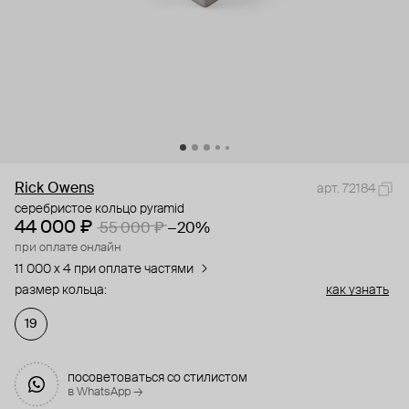
Rick Owens
арт. 72184
серебристое кольцо pyramid
44 000 ₽
55 000 ₽
−20%
при оплате онлайн
11 000 x 4 при оплате частями
размер кольца:
как узнать
19
посоветоваться со стилистом
в WhatsApp →