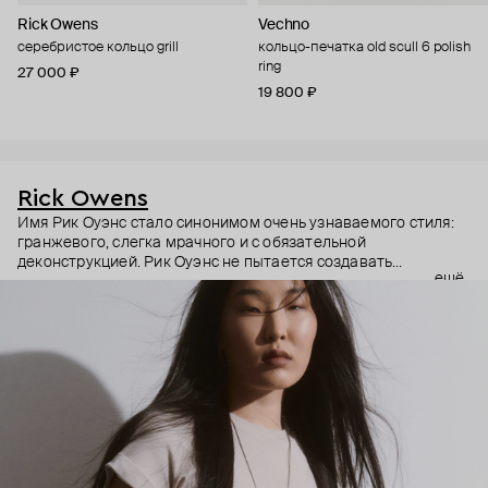
Rick Owens
Vechno
серебристое кольцо grill
кольцо-печатка old scull 6 polish
ring
27 000 ₽
19 800 ₽
Rick Owens
Имя Рик Оуэнс стало синонимом очень узнаваемого стиля:
гранжевого, слегка мрачного и с обязательной
деконструкцией. Рик Оуэнс не пытается создавать
ещё
трендовое, но будто бы гнет свою линию. Вещи из дорогих
материалов специально делает сразу потрепанными. Не
обновляет коллекции, а перевыпускает по множеству раз
культовые модели бренда. Из показов делает настоящие
перформансы. И да, за такое отношение бренд полюбили во
всем мире. Rick Owens – для тех, кто ценит концептуальное и
непривычное, а не только конвенционально красивое. В
украшениях бренда этот бунтарский подход повторяется.
Кольца – непривычно большие, с острыми деталями, каффы –
массивные и черненые, браслеты – угловатые и увесистые
даже на вид. Тем, кто готов выдержать всю тяжесть высокой