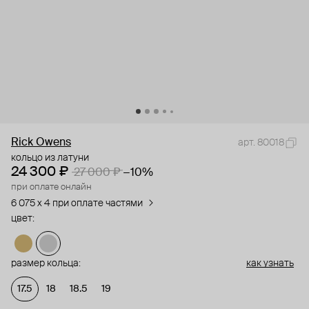
Rick Owens
арт. 80018
кольцо из латуни
24 300 ₽
27 000 ₽
−10%
при оплате онлайн
6 075 x 4 при оплате частями
цвет:
размер кольца:
как узнать
17.5
18
18.5
19