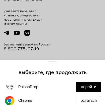
узнавайте первыми о
новинках, специальных
мероприятиях, скидках и
многом другом
бесплатный звонок по России
8 800 775⁠-07⁠-19
© 2013-2026 ООО «Пойзон Дроп».
все права защищены.
выберите, где продолжить
Для хорошей работы сайта мы используем файлы cookies
и сервисы аналитики. Продолжая его использование,
PoisonDrop
перейти
вы соглашаетесь с нашим
положением об обработке
добавить в корзину
персональных данных
Chrome
остаться
хорошо