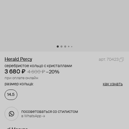
Herald Percy
арт. 70423
серебристое кольцо с кристаллами
3 680 ₽
4 600 ₽
−20%
при оплате онлайн
размер кольца:
как узнать
14.5
посоветоваться со стилистом
в WhatsApp →