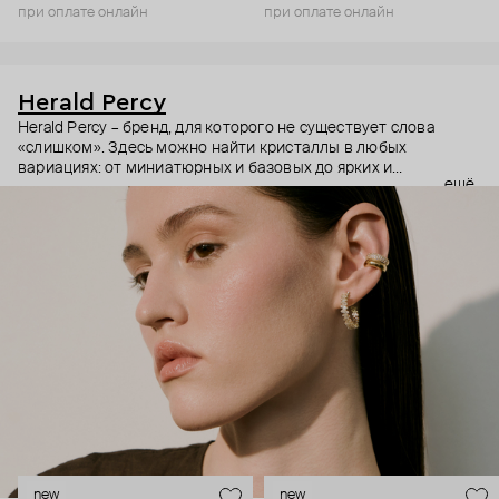
при оплате онлайн
при оплате онлайн
Herald Percy
Herald Percy – бренд, для которого не существует слова
«слишком». Здесь можно найти кристаллы в любых
вариациях: от миниатюрных и базовых до ярких и
ещё
массивных, которые сразу становятся главным элементом
образа. Героиня бренда – девушка из мегаполиса, которой
нужно как минимум 25 часов в сутках, чтобы все успеть, и
внушительный арсенал украшений, чтобы, поменяв серьги,
поехать на вечеринку сразу из офиса.
new
new