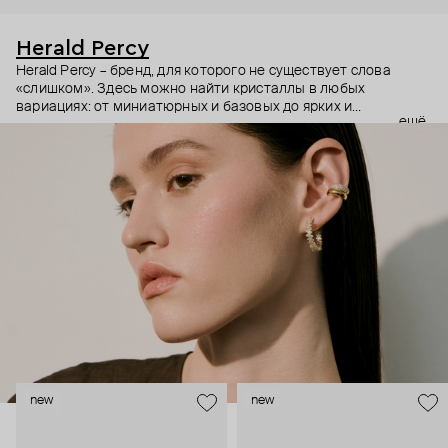
Herald Percy
Herald Percy – бренд, для которого не существует слова
«слишком». Здесь можно найти кристаллы в любых
вариациях: от миниатюрных и базовых до ярких и
ещё
массивных, которые сразу становятся главным элементом
образа. Героиня бренда – девушка из мегаполиса, которой
нужно как минимум 25 часов в сутках, чтобы все успеть, и
внушительный арсенал украшений, чтобы, поменяв серьги,
поехать на вечеринку сразу из офиса.
new
new