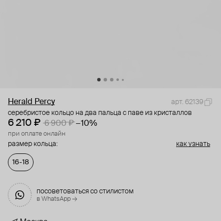
Herald Percy
арт. 62139
серебристое кольцо на два пальца с паве из кристаллов
6 210 ₽
6 900 ₽
−10%
при оплате онлайн
размер кольца:
как узнать
16-18
посоветоваться со стилистом
в WhatsApp →