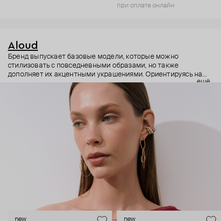
при оплате онлайн
Aloud
Бренд выпускает базовые модели, которые можно
стилизовать с повседневными образами, но также
дополняет их акцентными украшениями. Ориентируясь на
ещё
долгосрочные тренды, вдохновляясь культурой, искусством и
людьми, Aloud показывает коллекции несколько раз в год. А
в названии бренда зашифрован призыв слушать внутренний
голос и транслировать его через украшения.
new
new