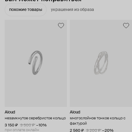
похожие товары
украшения из образа
Aloud
Aloud
незамкнутое серебристое кольцо
многослойное тонкое кольцо с
фактурой
3 150 ₽
3 500 ₽
−10%
при оплате онлайн
2 560 ₽
3 200 ₽
−20%