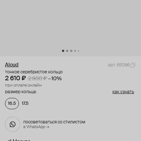
Aloud
арт. 65086
тонкое серебристое кольцо
2 610 ₽
2 900 ₽
−10%
при оплате онлайн
размер кольца:
как узнать
16.5
17.5
посоветоваться со стилистом
в WhatsApp →